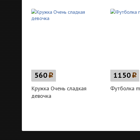
560
p
1150
p
Кружка Очень сладкая
Футболка m
девочка