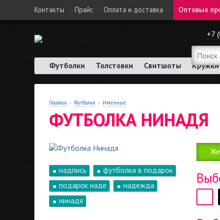
Контакты
·
Прайс
·
Оплата и доставка
·
Оптовые пр
+7 
Футболки
Толстовки
Свитшоты
Кружки
Главная
›
Футболки
›
Именные
ФУТБОЛКА НИНАДЯ
Же
надпись
футболка в подарок
Выб
подарок наде
надежда
нинадя