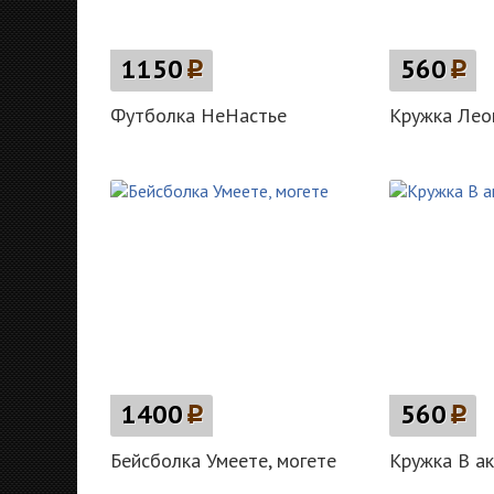
1150
p
560
p
Футболка НеНастье
Кружка Лео
1400
p
560
p
Бейсболка Умеете, могете
Кружка В а