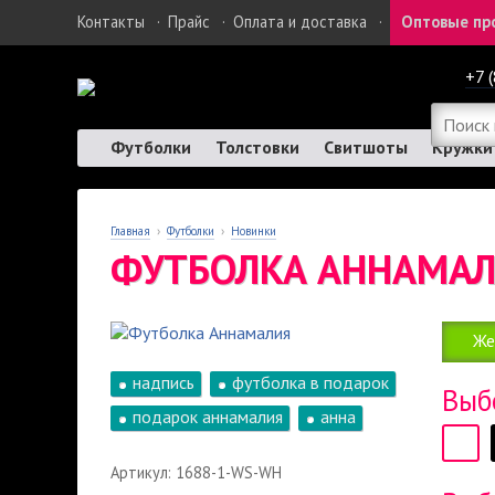
Контакты
·
Прайс
·
Оплата и доставка
·
Оптовые пр
+7 
Футболки
Толстовки
Свитшоты
Кружки
Главная
›
Футболки
›
Новинки
ФУТБОЛКА АННАМА
Же
надпись
футболка в подарок
Выб
подарок аннамалия
анна
Артикул: 1688-1-WS-WH