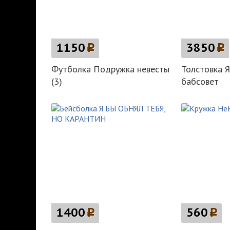
1150
p
3850
p
Футболка Подружка невесты
Толстовка 
(3)
бабсовет
1400
p
560
p