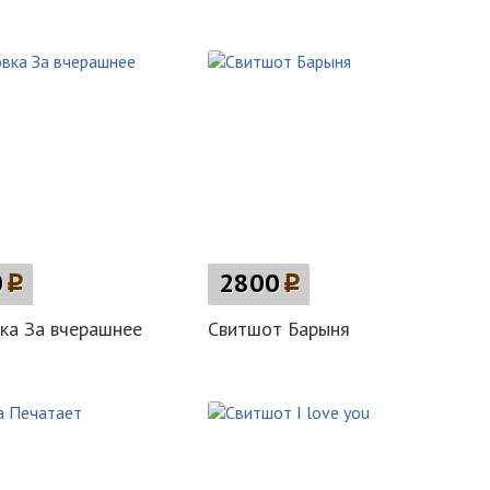
0
p
2800
p
ка За вчерашнее
Свитшот Барыня