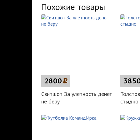
Похожие товары
2800
p
385
Свитшот За улетность денег
Толстов
не беру
стыдно