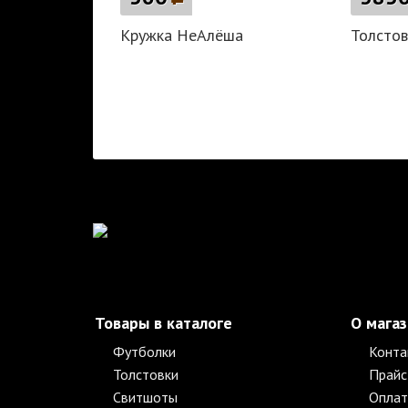
Кружка НеАлёша
Толстов
Товары в каталоге
О мага
Футболки
Конта
Толстовки
Прайс
Свитшоты
Оплат