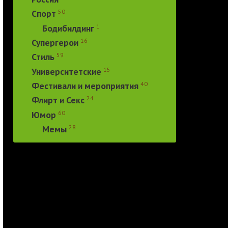
50
Спорт
1
Бодибилдинг
16
Супергерои
59
Стиль
15
Университетские
40
Фестивали и мероприятия
24
Флирт и Секс
60
Юмор
28
Мемы