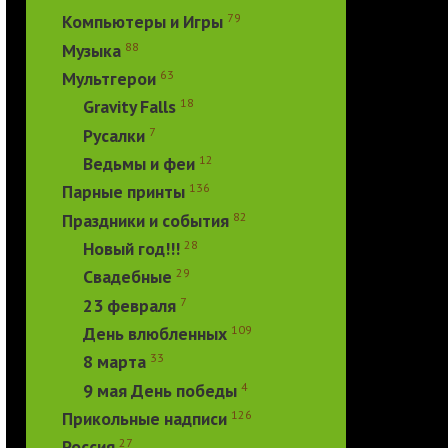
79
Компьютеры и Игры
88
Музыка
63
Мультгерои
18
Gravity Falls
7
Русалки
12
Ведьмы и феи
136
Парные принты
82
Праздники и события
28
Новый год!!!
29
Свадебные
7
23 февраля
109
День влюбленных
33
8 марта
4
9 мая День победы
126
Прикольные надписи
27
Россия