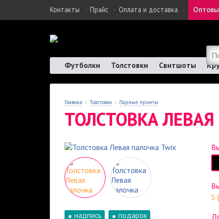
Контакты
·
Прайс
·
Оплата и доставка
·
Оптовы
Футболки
Толстовки
Свитшоты
Кр
Главная
›
Толстовки
›
Парные принты
ТОЛСТОВКА ЛЕВАЯ
Вы
В
S 
надпись
подарок
Др