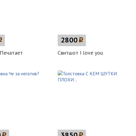
p
2800
p
 Печатает
Свитшот I love you
0
p
3850
p