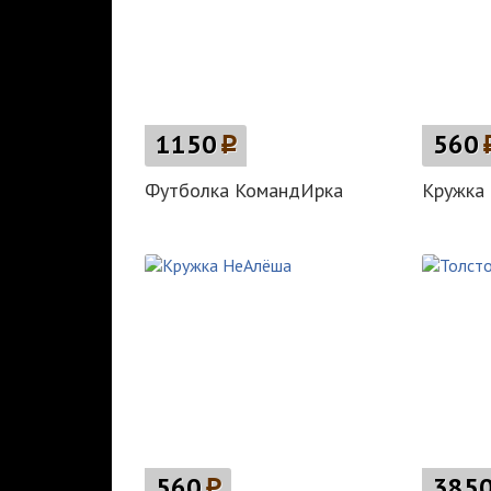
1150
p
560
Футболка КомандИрка
Кружка
560
p
385