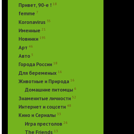
18
Привет, 90-е !
7
femme
35
Koronavirus
21
Именные
195
Новинки
46
Арт
5
Авто
18
Города России
16
Для беременых
16
Животные и Природа
6
Домашние питомцы
52
Знаменитые личности
48
Интернет и соцсети
33
Кино и Сериалы
26
Игра престолов
13
The Friends