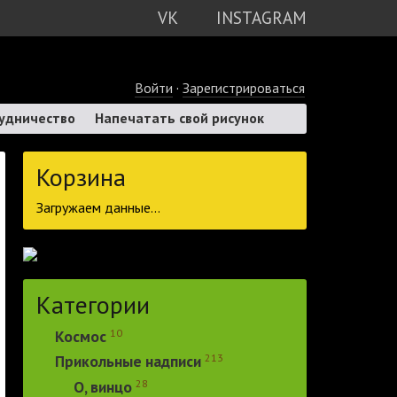
VK
INSTAGRAM
Войти
·
Зарегистрироваться
удничество
Напечатать свой рисунок
Корзина
Загружаем данные...
Категории
10
Космос
213
Прикольные надписи
28
О, винцо