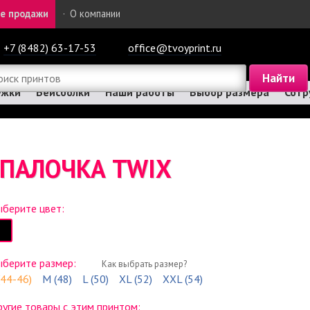
е продажи
·
О компании
+7 (8482) 63-17-53
office@tvoyprint.ru
ужки
Бейсболки
Наши работы
Выбор размера
Сотр
 ПАЛОЧКА TWIX
берите цвет:
ыберите размер:
Как выбрать размер?
(44-46)
M (48)
L (50)
XL (52)
XXL (54)
угие товары с этим принтом: