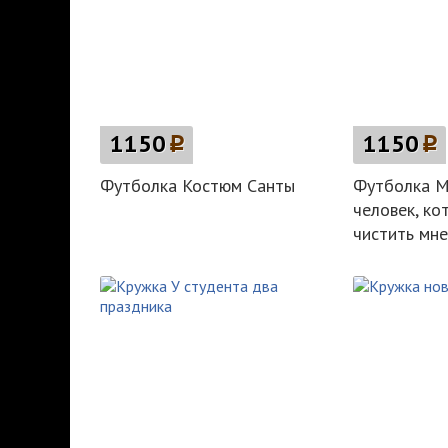
1150
p
1150
p
Футболка Костюм Санты
Футболка М
человек, ко
чистить мн