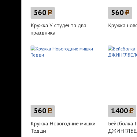
560
p
560
p
Кружка У студента два
Кружка ново
праздника
560
p
1400
p
Кружка Новогодние мишки
Бейсболка
Тедди
ДЖИНГЛБЕ