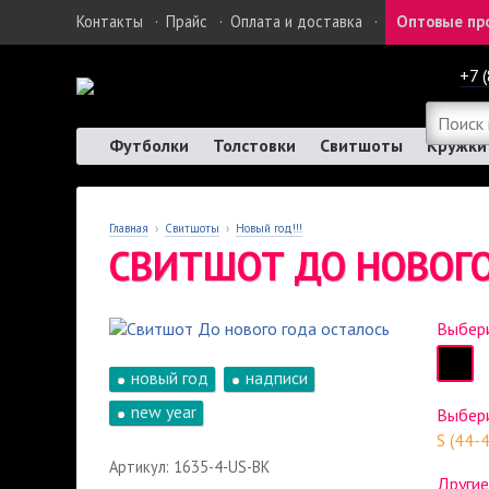
Контакты
·
Прайс
·
Оплата и доставка
·
Оптовые пр
+7 
Футболки
Толстовки
Свитшоты
Кружки
Главная
›
Свитшоты
›
Новый год!!!
СВИТШОТ ДО НОВОГО
Выбери
новый год
надписи
new year
Выбер
S (44-
Артикул: 1635-4-US-BK
Другие