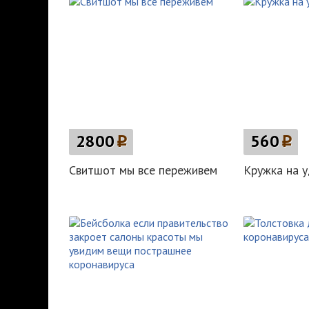
2800
p
560
p
Свитшот мы все переживем
Кружка на 