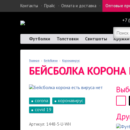
Контакты
·
Прайс
·
Оплата и доставка
·
Оптовые пр
+7 
Футболки
Толстовки
Свитшоты
Кружки
Главная
›
Бейсболки
›
Коронавирус
БЕЙСБОЛКА КОРОНА 
Выб
corona
коронавирус
covid 19
Дру
Артикул: 1448-5-U-WH