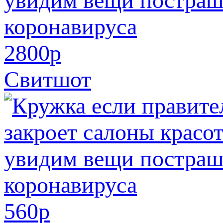
2800
p
Свитшот
560
p