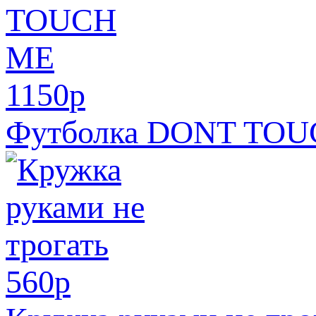
1150
p
Футболка DONT TO
560
p