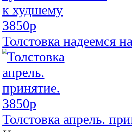
3850
p
Толстовка надеемся н
3850
p
Толстовка апрель. при