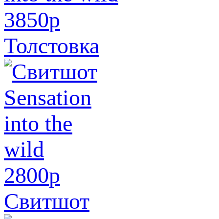
3850
p
Толстовка
2800
p
Свитшот