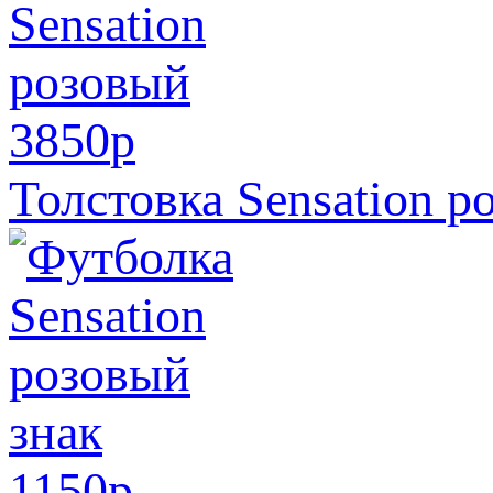
3850
p
Толстовка Sensation р
1150
p