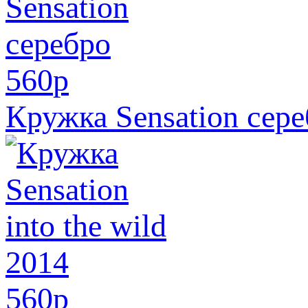
560
p
Кружка Sensation сер
560
p