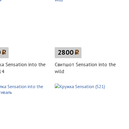
0
p
2800
p
а Sensation into the
Свитшот Sensation into the
14
wild