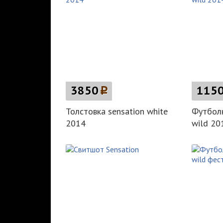
3850
p
115
Толстовка sensation white
Футболк
2014
wild 20