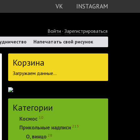
VK
INSTAGRAM
Войти
·
Зарегистрироваться
удничество
Напечатать свой рисунок
Корзина
Загружаем данные...
Категории
10
Космос
213
Прикольные надписи
28
О, винцо