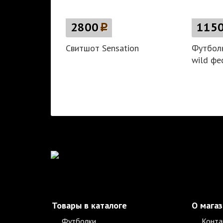
2800
p
115
Свитшот Sensation
Футболк
wild фе
Товары в каталоге
О мага
Футболки
Конта