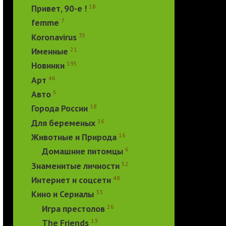
18
Привет, 90-е !
7
femme
35
Koronavirus
21
Именные
195
Новинки
46
Арт
5
Авто
18
Города России
16
Для беременых
16
Животные и Природа
6
Домашние питомцы
52
Знаменитые личности
48
Интернет и соцсети
33
Кино и Сериалы
26
Игра престолов
13
The Friends