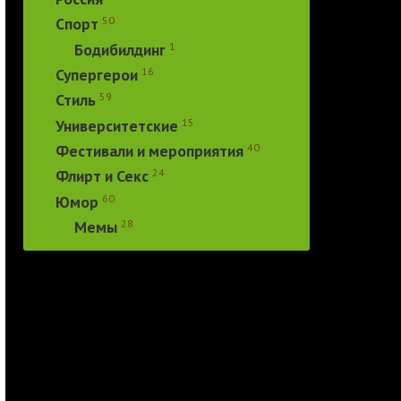
50
Спорт
1
Бодибилдинг
16
Супергерои
59
Стиль
15
Университетские
40
Фестивали и мероприятия
24
Флирт и Секс
60
Юмор
28
Мемы