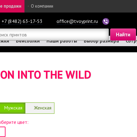
е продажи
·
О компании
+7 (8482) 63-17-53
office@tvoyprint.ru
ужки
Бейсболки
Наши работы
Выбор размера
Сотр
ON INTO THE WILD
Мужская
Женская
берите цвет: