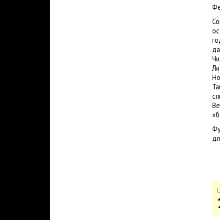
Ф
Со
ос
го
да
Чи
Ли
Но
Та
сп
Ве
«б
Фу
дл