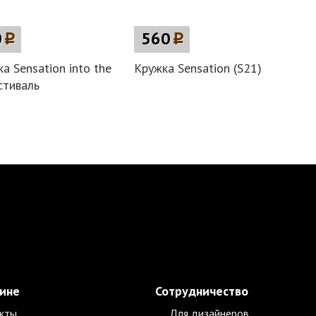
0
p
560
p
а Sensation into the
Кружка Sensation (S21)
стиваль
зине
Сотрудничество
кты
Для дизайнеров