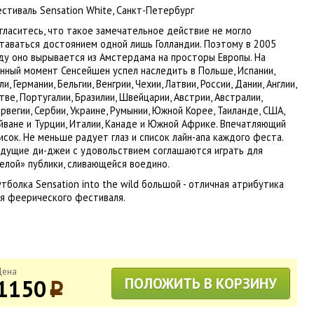
естиваль
Sensation White
, Санкт-Петербург
гласитесь, что такое замечательное действие не могло
таваться достоянием одной лишь Голландии. Поэтому в 2005
ду оно вырывается из Амстердама на просторы Европы. На
нный момент Сенсейшен успел наследить в Польше, Испании,
ли, Германии, Бельгии, Венгрии, Чехии, Латвии, России, Дании, Англии,
тве, Португалии, Бразилии, Швейцарии, Австрии, Австралии,
рвегии, Сербии, Украине, Румынии, Южной Корее, Таиланде, США,
йване и Турции, Италии, Канаде и Южной Африке. Впечатляющий
исок. Не меньше радует глаз и список лайн-апа каждого феста.
дущие ди-джеи с удовольствием соглашаются играть для
елой» публики, сливающейся воедино.
тболка Sensation into the wild большой - отличная атрибутика
я феерического фестиваля.
Цена
1150
ПОЛОЖИТЬ В КОРЗИНУ
p