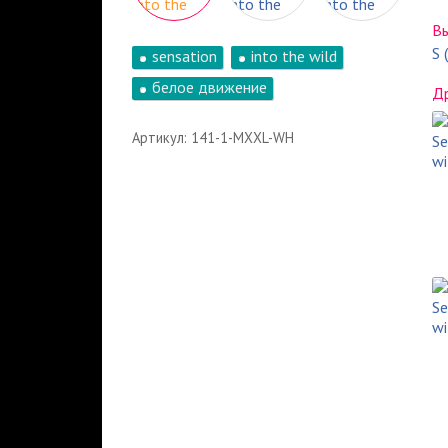
В
S 
sensation
into the wild
белое движение
Др
Артикул: 141-1-MXXL-WH