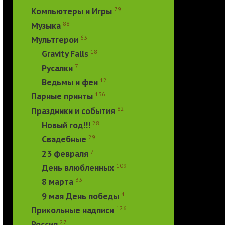
79
Компьютеры и Игры
88
Музыка
63
Мультгерои
18
Gravity Falls
7
Русалки
12
Ведьмы и феи
136
Парные принты
82
Праздники и события
28
Новый год!!!
29
Свадебные
7
23 февраля
109
День влюбленных
33
8 марта
4
9 мая День победы
126
Прикольные надписи
27
Россия