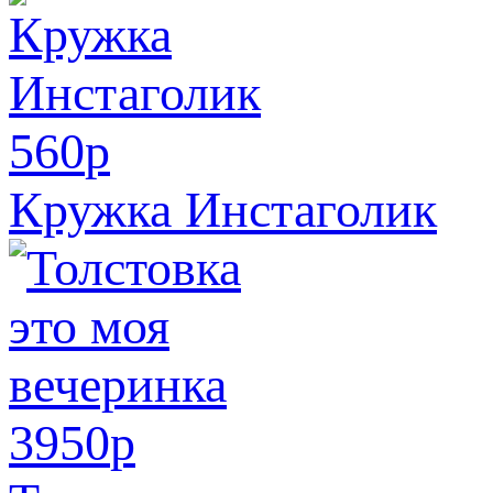
560
p
Кружка Инстаголик
3950
p