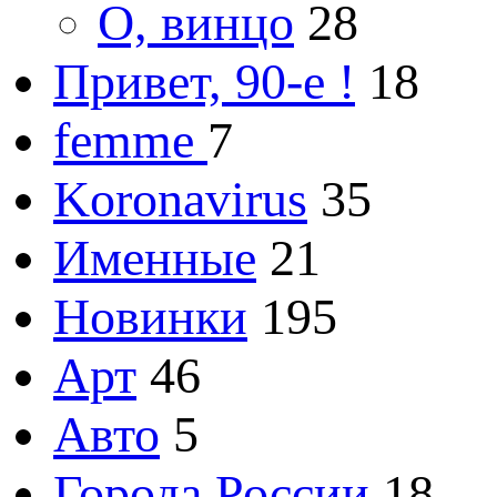
О, винцо
28
Привет, 90-е !
18
femme
7
Koronavirus
35
Именные
21
Новинки
195
Арт
46
Авто
5
Города России
18