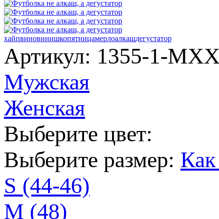
хайп
вино
винишко
пятница
мерло
алкаш
дегустатор
Артикул: 1355-1-MX
Мужская
Женская
Выберите цвет:
Выберите размер:
Как
S (44-46)
M (48)