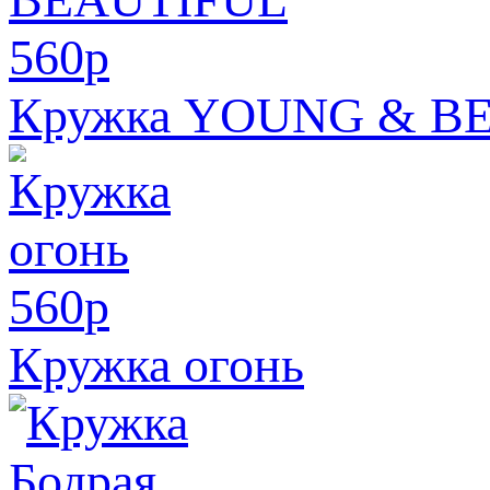
560
p
Кружка YOUNG & B
560
p
Кружка огонь