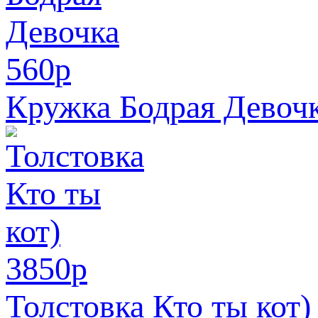
560
p
Кружка Бодрая Девоч
3850
p
Толстовка Кто ты кот)