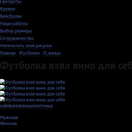
Свитшоты
Кружки
Бейсболки
Наши работы
Выбор размера
Сотрудничество
Напечатать свой рисунок
Главная
›
Футболки
›
О, винцо
Футболка взял вино для се
хайп
вино
винишко
пятница
Артикул: 1212-1-MXXL-WH
Мужская
Женская
Выберите цвет: