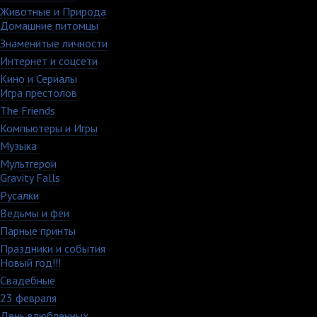
Животные и Природа
16
Домашние питомцы
6
Знаменитые личности
52
Интернет и соцсети
48
Кино и Сериалы
33
Игра престолов
26
The Friends
13
Компьютеры и Игры
79
Музыка
88
Мультгерои
63
Gravity Falls
18
Русалки
7
Ведьмы и феи
12
Парные принты
136
Праздники и события
82
Новый год!!!
28
Свадебные
29
23 февраля
7
День влюбленных
109