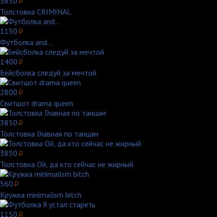
3850
p
Толстовка CRIMINAL
1150
p
Футболка and...
1400
p
Бейсболка следуй за мечтой
2800
p
Свитшот drama queen
3850
p
Толстовка Главная по танцам
3850
p
Толстовка Ой, да кто сейчас не жирный
560
p
Кружка minimalism bitch
1150
p