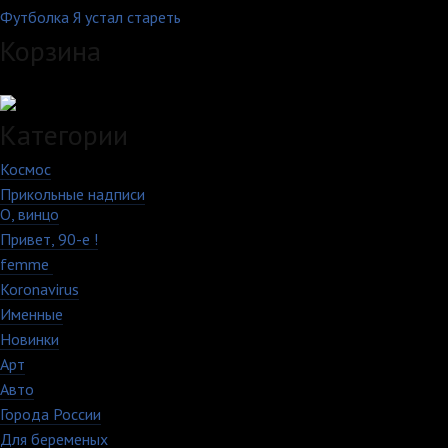
Футболка Я устал стареть
Корзина
Загружаем данные...
Категории
Космос
10
Прикольные надписи
213
О, винцо
28
Привет, 90-е !
18
femme
7
Koronavirus
35
Именные
21
Новинки
195
Арт
46
Авто
5
Города России
18
Для беременых
16