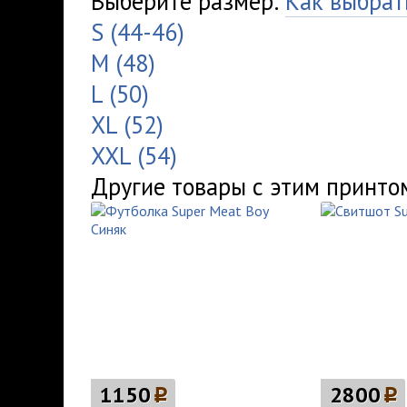
Выберите размер:
Как выбрат
S (44-46)
M (48)
L (50)
XL (52)
XXL (54)
Другие товары с этим принто
1150
p
2800
p