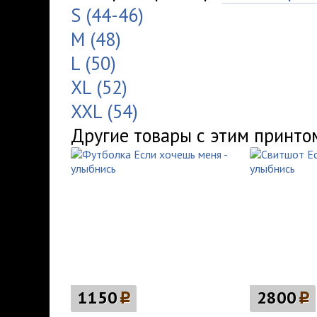
S (44-46)
M (48)
L (50)
XL (52)
XXL (54)
Другие товары с этим принто
1150
p
2800
p