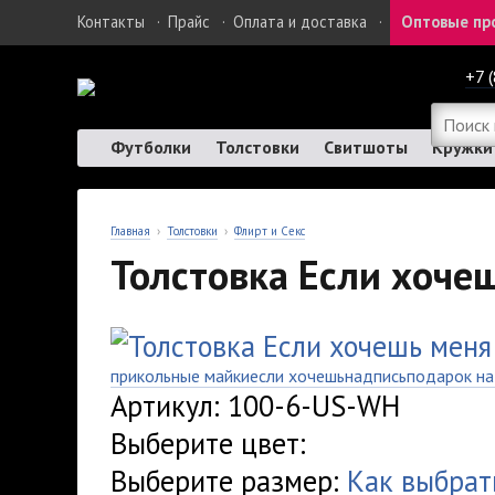
Контакты
·
Прайс
·
Оплата и доставка
·
Оптовые пр
+7 
Футболки
Толстовки
Свитшоты
Кружки
Главная
›
Толстовки
›
Флирт и Секс
Толстовка Если хочеш
прикольные майки
если хочешь
надпись
подарок на
Артикул: 100-6-US-WH
Выберите цвет:
Выберите размер:
Как выбрат