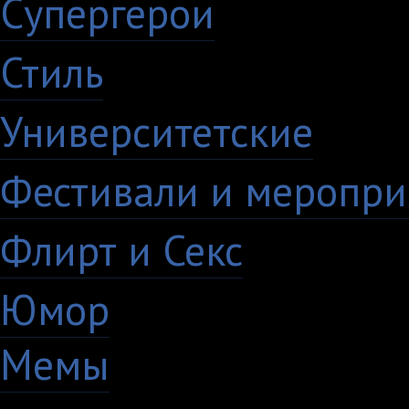
Супергерои
16
Стиль
59
Университетские
15
Фестивали и меропри
Флирт и Секс
24
Юмор
60
Мемы
28