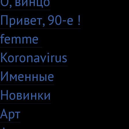
О, винцо
28
Привет, 90-е !
18
femme
7
Koronavirus
35
Именные
21
Новинки
195
Арт
46