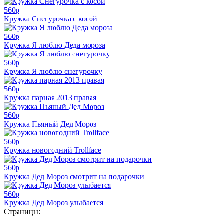
560
p
Кружка Снегурочка с косой
560
p
Кружка Я люблю Деда мороза
560
p
Кружка Я люблю снегурочку
560
p
Кружка парная 2013 правая
560
p
Кружка Пьяный Дед Мороз
560
p
Кружка новогодний Trollface
560
p
Кружка Дед Мороз смотрит на подарочки
560
p
Кружка Дед Мороз улыбается
Страницы: