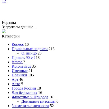
1
2
Корзина
Загружаем данные...
Категории
Космос
10
Прикольные надписи
213
О, винцо
28
Привет, 90-е !
18
femme
7
Koronavirus
35
Именные
21
Новинки
195
Арт
46
Авто
5
Города России
18
Для беременых
16
Животные и Природа
16
Домашние питомцы
6
Знаменитые личности
52