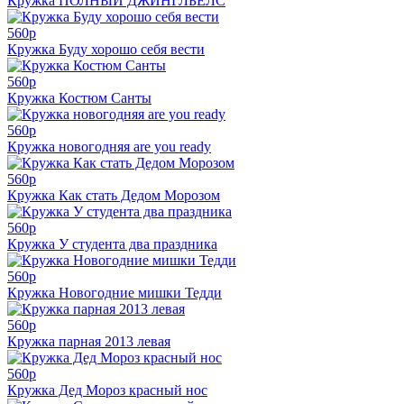
Кружка ПОЛНЫЙ ДЖИНГЛБЕЛС
560
p
Кружка Буду хорошо себя вести
560
p
Кружка Костюм Санты
560
p
Кружка новогодняя are you ready
560
p
Кружка Как стать Дедом Морозом
560
p
Кружка У студента два праздника
560
p
Кружка Новогодние мишки Тедди
560
p
Кружка парная 2013 левая
560
p
Кружка Дед Мороз красный нос