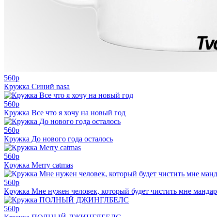
560
p
Кружка Синий nasa
560
p
Кружка Все что я хочу на новый год
560
p
Кружка До нового года осталось
560
p
Кружка Merry catmas
560
p
Кружка Мне нужен человек, который будет чистить мне манда
560
p