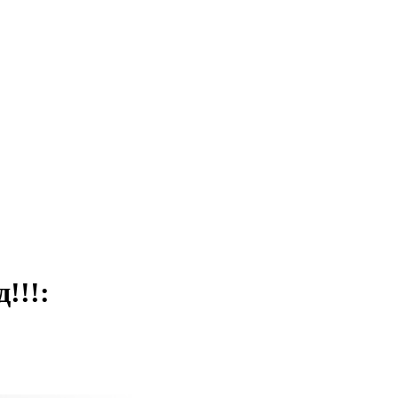
!!!
: