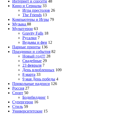
Интернет и соцсети
48
Кино и Сериалы
33
Игра престолов
26
The Friends
13
Компьютеры и Игры
79
Музыка
88
Мультгерои
63
Gravity Falls
18
Русалки
7
Ведьмы и феи
12
Парные принты
136
Праздники и события
82
Новый год!!!
28
Свадебные
29
23 февраля
7
День влюбленных
109
8 марта
33
9 мая День победы
4
Прикольные надписи
126
Россия
27
Спорт
50
Бодибилдинг
1
Супергерои
16
Стиль
59
Университетские
15