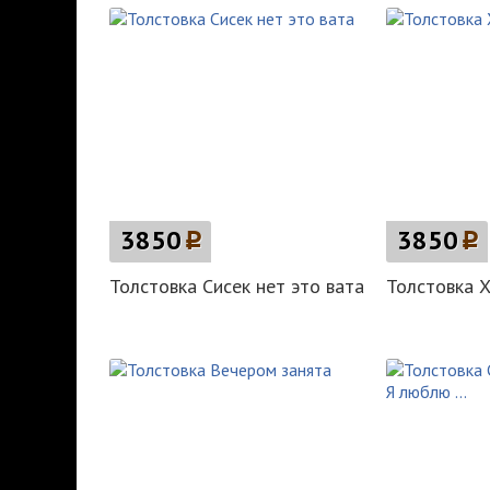
3850
p
3850
p
Толстовка Сисек нет это вата
Толстовка Х