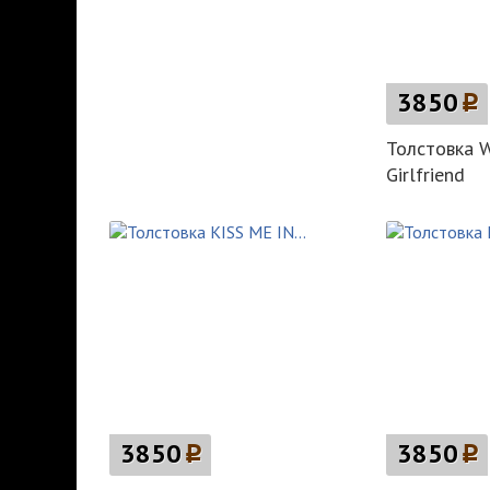
3850
p
Толстовка W
Girlfriend
3850
p
3850
p