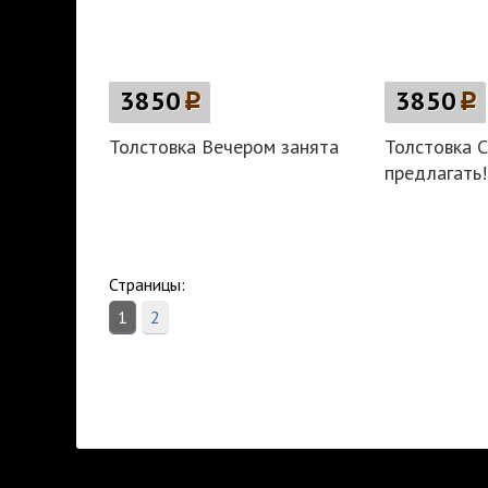
3850
p
3850
p
Толстовка Вечером занята
Толстовка С
предлагать! 
Страницы:
1
2