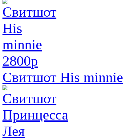
2800
p
Свитшот His minnie