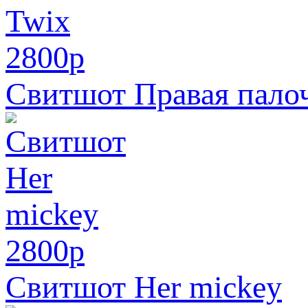
2800
p
Свитшот Правая пало
2800
p
Свитшот Her mickey