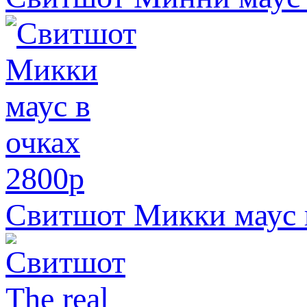
2800
p
Свитшот Микки маус 