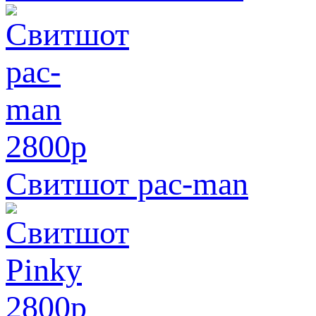
2800
p
Свитшот pac-man
2800
p