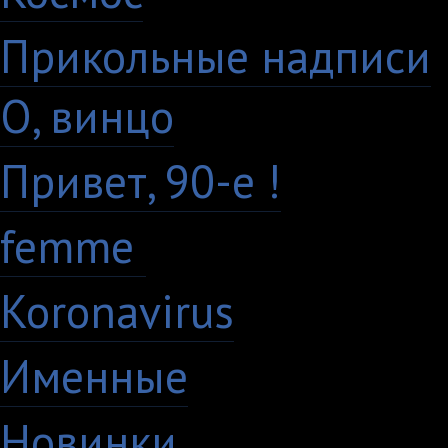
Прикольные надписи
О, винцо
28
Привет, 90-е !
18
femme
7
Koronavirus
35
Именные
21
Новинки
195