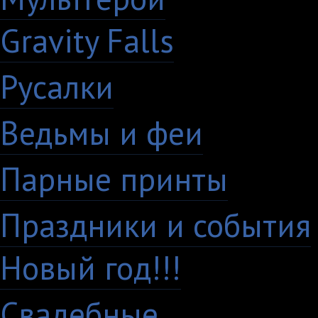
Gravity Falls
18
Русалки
7
Ведьмы и феи
12
Парные принты
136
Праздники и события
Новый год!!!
28
Свадебные
29