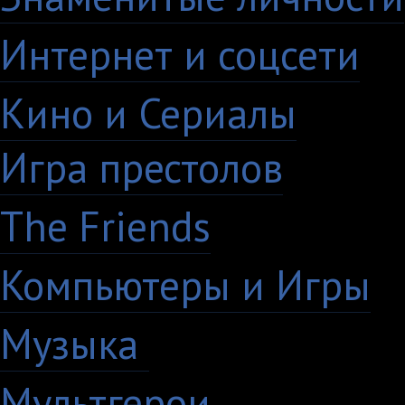
Интернет и соцсети
4
Кино и Сериалы
33
Игра престолов
26
The Friends
13
Компьютеры и Игры
7
Музыка
88
Мультгерои
63