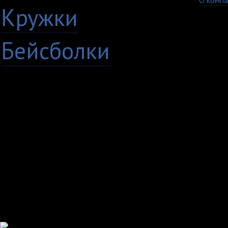
О компа
Кружки
Бейсболки
+7 (8482) 63-17-53
Copyright © 2009 - 20
кружки Тольятти Самар
TvoyPrint.ru .
Копирование запреще