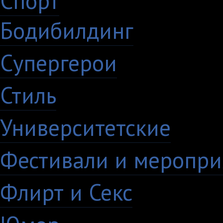
Спорт
50
Бодибилдинг
1
Супергерои
16
Стиль
59
Университетские
15
Фестивали и меропри
Флирт и Секс
24