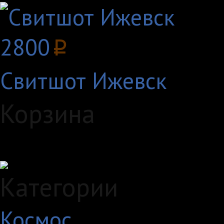
2800
p
Свитшот Ижевск
Корзина
Загружаем данные...
Категории
Космос
10