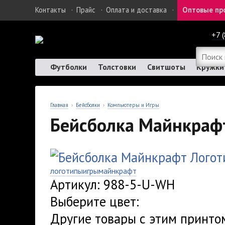
Контакты
·
Прайс
·
Оплата и доставка
·
Оптовые пр
+7 
Футболки
Толстовки
Свитшоты
Кружки
Главная
›
Бейсболки
›
Компьютеры и Игры
Бейсболка Майнкрафт
логотипы
игры
майнкрафт
Артикул: 988-5-U-WH
Выберите цвет:
Другие товары с этим принто