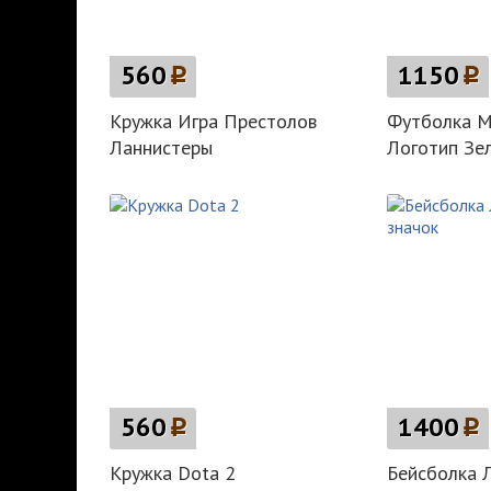
560
p
1150
p
Кружка Игра Престолов
Футболка М
Ланнистеры
Логотип Зе
560
p
1400
p
Кружка Dota 2
Бейсболка 