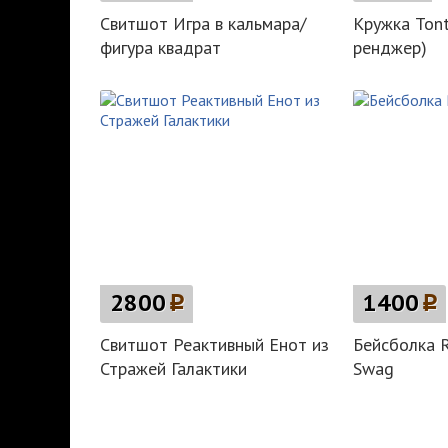
Свитшот Игра в кальмара/
Кружка Ton
фигура квадрат
ренджер)
2800
p
1400
p
Свитшот Реактивный Енот из
Бейсболка 
Стражей Галактики
Swag