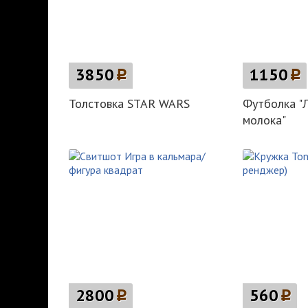
3850
p
1150
p
Толстовка STAR WARS
Футболка "
молока"
2800
p
560
p