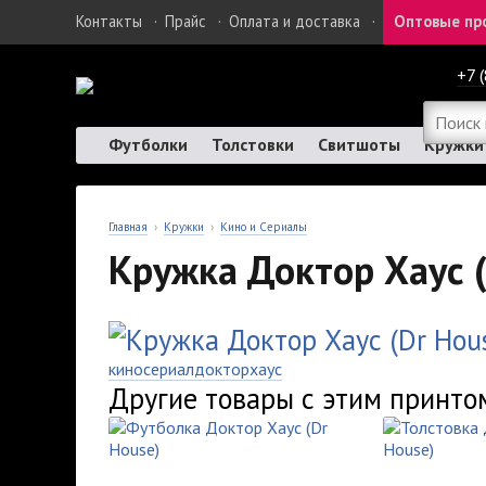
Контакты
·
Прайс
·
Оплата и доставка
·
Оптовые пр
+7 
Футболки
Толстовки
Свитшоты
Кружки
Главная
›
Кружки
›
Кино и Сериалы
Кружка Доктор Хаус (
кино
сериал
доктор
хаус
Другие товары с этим принто