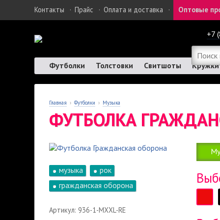
Контакты
·
Прайс
·
Оплата и доставка
·
Оптовые пр
+7 
Футболки
Толстовки
Свитшоты
Кружки
Главная
›
Футболки
›
Музыка
ФУТБОЛКА ГРАЖДАН
Му
музыка
рок
Выб
гражданская оборона
Артикул: 936-1-MXXL-RE