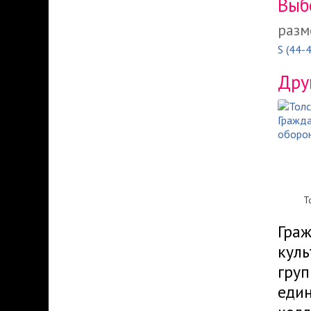
Выб
разм
S (44-
Дру
Т
Граж
куль
груп
един