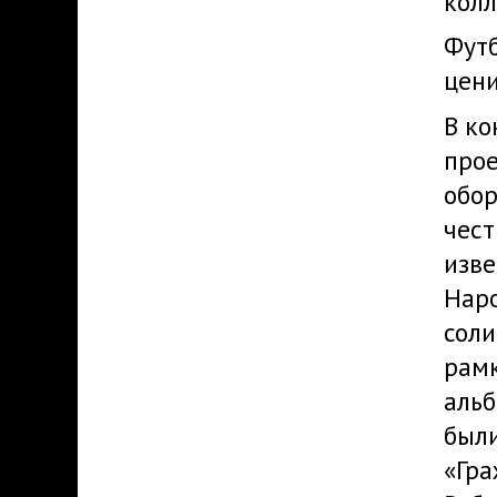
колл
Футб
цени
В ко
про
обор
чест
изве
Наро
соли
рамк
альб
был
«Гра