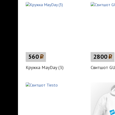
560
p
2800
p
Кружка MayDay (3)
Свитшот GU