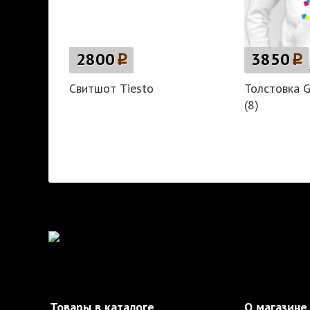
2800
p
3850
p
Свитшот Tiesto
Толстовка G
(8)
Товары в каталоге
О магазине