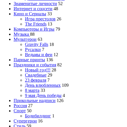
Знаменитые личности
52
Интернет и соцсети
48
Кино и Сериалы
33
Игра престолов
26
The Friends
13
Компьютеры и Игры
79
Музыка
88
Мультгерои
63
Gravity Falls
18
Русалки
7
Ведьмы и феи
12
Парные принты
136
Праздники и события
82
Новый год!!!
28
Свадебные
29
23 февраля
7
День влюбленных
109
8 марта
33
9 мая День победы
4
Прикольные надписи
126
Россия
27
Спорт
50
Бодибилдинг
1
Супергерои
16
Стиль
59