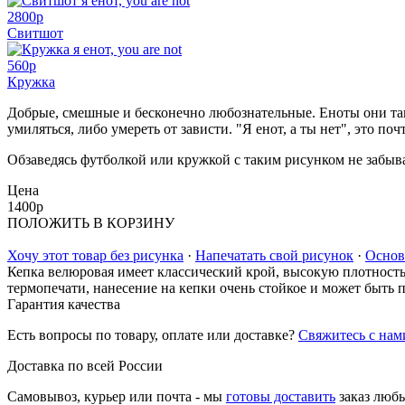
2800
p
Свитшот
560
p
Кружка
Добрые, смешные и бесконечно любознательные. Еноты они так
умиляться, либо умереть от зависти. "Я енот, а ты нет", это по
Обзаведясь футболкой или кружкой с таким рисунком не забывай
Цена
1400
p
ПОЛОЖИТЬ В КОРЗИНУ
Хочу этот товар без рисунка
·
Напечатать свой рисунок
·
Основ
Кепка велюровая имеет классический крой, высокую плотность 
термопечати, нанесение на кепки очень стойкое и может быть 
Гарантия качества
Есть вопросы по товару, оплате или доставке?
Свяжитесь с нам
Доставка по всей России
Самовывоз, курьер или почта - мы
готовы доставить
заказ люб