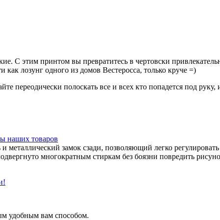
ие. С этим принтом вы превратитесь в чертовски привлекательн
чти как лозунг одного из домов Вестеросса, только круче =)
те переодически полоскать все и всех кто попадется под руку, 
ы наших товаров
и металлический замок сзади, позволяющий легко регулировать 
подвергнуто многократным стиркам без боязни повредить рисуно
и!
ым удобным вам способом.