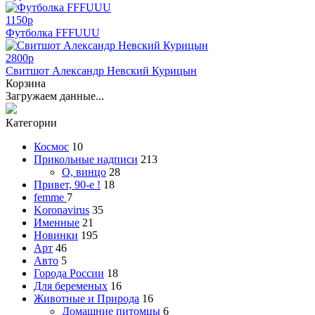
1150
p
Футболка FFFUUU
2800
p
Свитшот Александр Невский Курицын
Корзина
Загружаем данные...
Категории
Космос
10
Прикольные надписи
213
О, винцо
28
Привет, 90-е !
18
femme
7
Koronavirus
35
Именные
21
Новинки
195
Арт
46
Авто
5
Города России
18
Для беременых
16
Животные и Природа
16
Домашние питомцы
6