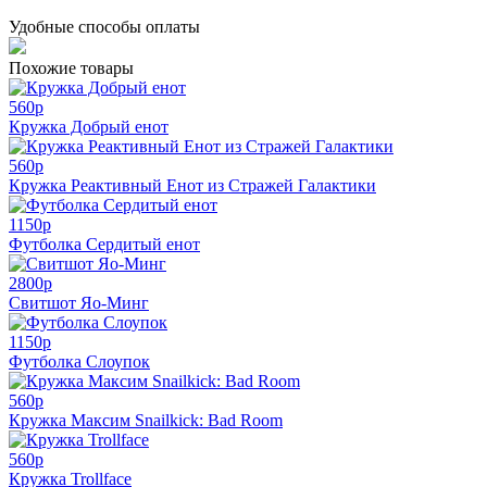
Удобные способы оплаты
Похожие товары
560
p
Кружка Добрый енот
560
p
Кружка Реактивный Енот из Стражей Галактики
1150
p
Футболка Сердитый енот
2800
p
Свитшот Яо-Минг
1150
p
Футболка Слоупок
560
p
Кружка Максим Snailkick: Bad Room
560
p
Кружка Trollface