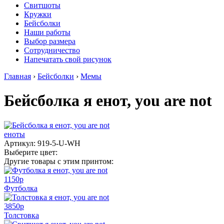
Свитшоты
Кружки
Бейсболки
Наши работы
Выбор размера
Сотрудничество
Напечатать свой рисунок
Главная
›
Бейсболки
›
Мемы
Бейсболка я енот, you are not
еноты
Артикул: 919-5-U-WH
Выберите цвет:
Другие товары с этим принтом:
1150
p
Футболка
3850
p
Толстовка