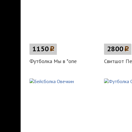
1150
p
2800
p
Футболка Мы в *опе
Свитшот Пе