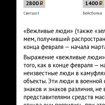
2800
p
1400
p
Свитшот
Бейсболка
«Вежливые люди» (также «зел
мем, получивший распростран
конца февраля — начала марта
Выражение «вежливые люди» 
того, как в конце февраля — 
неизвестные люди в камуфляж
объекты. Эти люди в военной
знаков и знаков различия, не 
представителями средств мас
откуда они появились, при эт