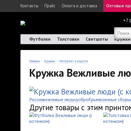
Контакты
·
Прайс
·
Оплата и доставка
·
Оптовые пр
+7 
Футболки
Толстовки
Свитшоты
Кружки
Главная
›
Кружки
›
Интернет и соцсети
Кружка Вежливые люд
Россия
вежливые люди
добро
Крым
военные сборы
Другие товары с этим принто