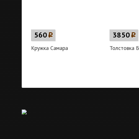
560
p
3850
p
Кружка Самара
Толстовка 