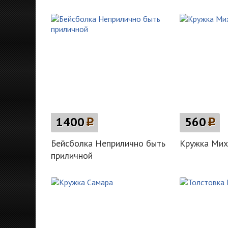
1400
p
560
p
Бейсболка Неприлично быть
Кружка Мих
приличной