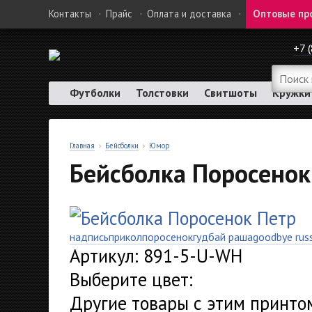
Контакты
·
Прайс
·
Оплата и доставка
·
Оптовые пр
+7 
Футболки
Толстовки
Свитшоты
Кружки
Главная
›
Бейсболки
›
Юмор
Бейсболка Поросенок
надпись
прикол
поросенок
гудбай раша
goodbye russ
Артикул: 891-5-U-WH
Выберите цвет:
Другие товары с этим принто