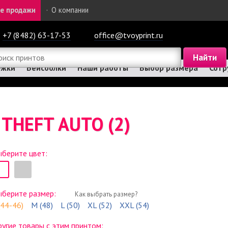
е продажи
·
О компании
+7 (8482) 63-17-53
office@tvoyprint.ru
ужки
Бейсболки
Наши работы
Выбор размера
Сотр
THEFT AUTO (2)
берите цвет:
ыберите размер:
Как выбрать размер?
(44-46)
M (48)
L (50)
XL (52)
XXL (54)
угие товары с этим принтом: