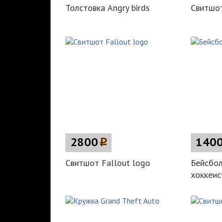
Толстовка Angry birds
Свитшо
2800
p
140
Свитшот Fallout logo
Бейсбол
хоккеист