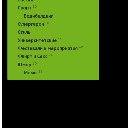
50
Спорт
1
Бодибилдинг
16
Супергерои
59
Стиль
15
Университетские
40
Фестивали и мероприятия
24
Флирт и Секс
60
Юмор
28
Мемы