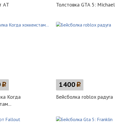
т AT
Толстовка GTA 5: Michael
0
p
1400
p
ка Когда
Бейсболка roblox радуга
ам...