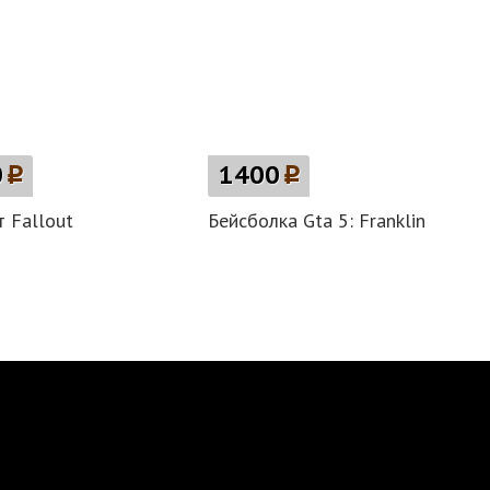
0
p
1400
p
 Fallout
Бейсболка Gta 5: Franklin