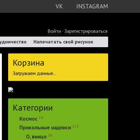
VK
INSTAGRAM
Войти
·
Зарегистрироваться
удничество
Напечатать свой рисунок
Корзина
Загружаем данные...
Категории
10
Космос
213
Прикольные надписи
28
О, винцо