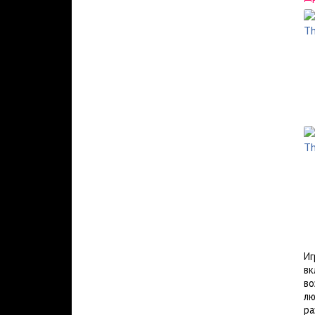
Иг
вк
во
лю
ра