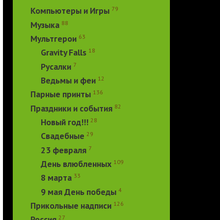
79
Компьютеры и Игры
88
Музыка
63
Мультгерои
18
Gravity Falls
7
Русалки
12
Ведьмы и феи
136
Парные принты
82
Праздники и события
28
Новый год!!!
29
Свадебные
7
23 февраля
109
День влюбленных
33
8 марта
4
9 мая День победы
126
Прикольные надписи
27
Россия