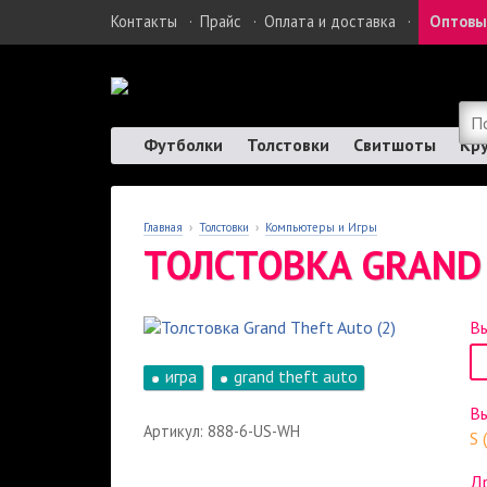
Контакты
·
Прайс
·
Оплата и доставка
·
Оптовы
Футболки
Толстовки
Свитшоты
Кр
Главная
›
Толстовки
›
Компьютеры и Игры
ТОЛСТОВКА GRAND 
Вы
игра
grand theft auto
В
Артикул: 888-6-US-WH
S 
Др