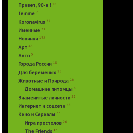
18
Привет, 90-е !
7
femme
35
Koronavirus
21
Именные
195
Новинки
46
Арт
5
Авто
18
Города России
16
Для беременых
16
Животные и Природа
6
Домашние питомцы
52
Знаменитые личности
48
Интернет и соцсети
33
Кино и Сериалы
26
Игра престолов
13
The Friends