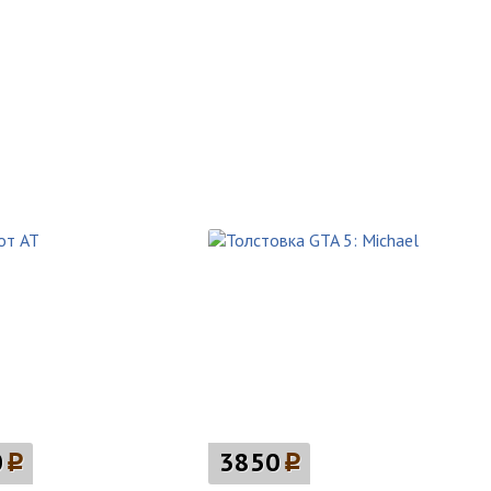
0
p
3850
p