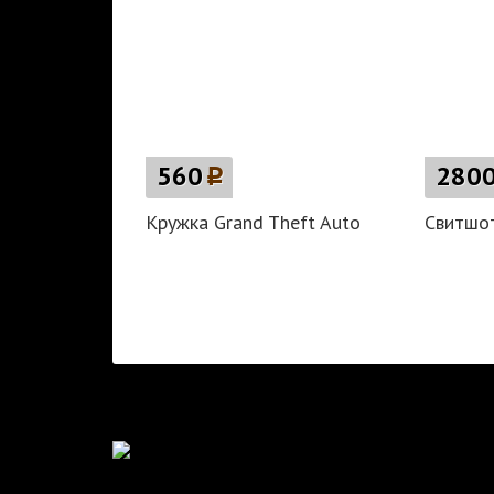
560
p
280
Кружка Grand Theft Auto
Свитшот