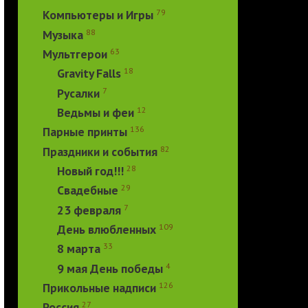
79
Компьютеры и Игры
88
Музыка
63
Мультгерои
18
Gravity Falls
7
Русалки
12
Ведьмы и феи
136
Парные принты
82
Праздники и события
28
Новый год!!!
29
Свадебные
7
23 февраля
109
День влюбленных
33
8 марта
4
9 мая День победы
126
Прикольные надписи
27
Россия