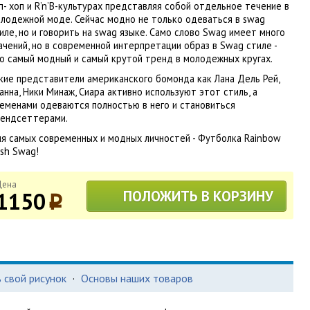
п- хоп и R’n’B-культурах представляя собой отдельное течение в
лодежной моде. Сейчас модно не только одеваться в swag
иле, но и говорить на swag языке. Само слово Swag имеет много
ачений, но в современной интерпретации образ в Swag стиле -
о самый модный и самый крутой тренд в молодежных кругах.
кие представители американского бомонда как Лана Дель Рей,
анна, Ники Минаж, Сиара активно используют этот стиль, а
еменами одеваются полностью в него и становиться
ендсеттерами.
я самых современных и модных личностей - Футболка Rainbow
sh Swag!
Цена
1150
ПОЛОЖИТЬ В КОРЗИНУ
p
 свой рисунок
·
Основы наших товаров