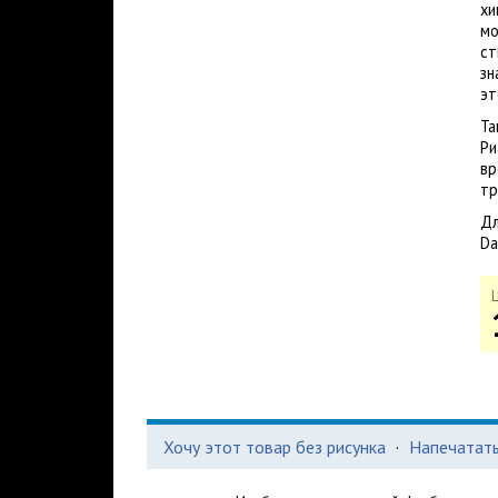
хи
мо
ст
зн
эт
Та
Ри
вр
тр
Дл
Da
Хочу этот товар без рисунка
·
Напечатать