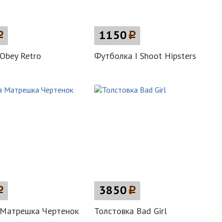
p
1150
p
Obey Retro
Футболка I Shoot Hipsters
p
3850
p
 Матрешка Чертенок
Толстовка Bad Girl