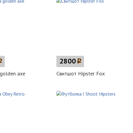
p
2800
p
golden axe
Свитшот Hipster Fox