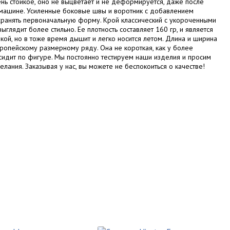
ь стойкое, оно не выцветает и не деформируется, даже после
 машине. Усиленные боковые швы и воротник с добавлением
ранять первоначальную форму. Крой классический с укороченными
глядит более стильно. Ее плотность составляет 160 гр, и является
тонкой, но в тоже время дышит и легко носится летом. Длина и ширина
ропейскому размерному ряду. Она не короткая, как у более
идит по фигуре. Мы постоянно тестируем наши изделия и просим
елания. Заказывая у нас, вы можете не беспокоиться о качестве!