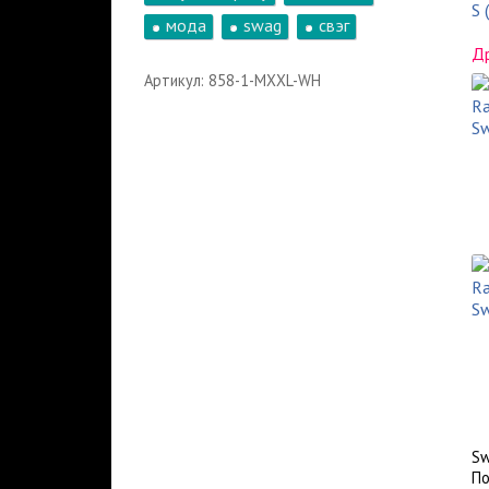
S 
мода
swag
свэг
Др
Артикул: 858-1-MXXL-WH
Sw
По