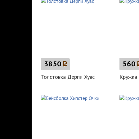
3850
p
560
Толстовка Дерпи Хувс
Кружка 