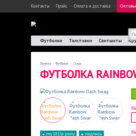
Контакты
·
Прайс
·
Оплата и доставка
·
Оптовы
Футболки
Толстовки
Свитшоты
Кр
Главная
›
Футболки
›
Стиль
ФУТБОЛКА RAINBO
Вы
В
my little pony
надпись