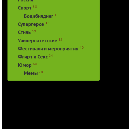
50
Спорт
1
Бодибилдинг
16
Супергерои
59
Стиль
15
Университетские
40
Фестивали и мероприятия
24
Флирт и Секс
60
Юмор
28
Мемы