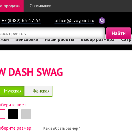
е продажи
·
О компании
+7 (8482) 63-17-53
office@tvoyprint.ru
ужки
Бейсболки
Наши работы
Выбор размера
Сотр
W DASH SWAG
Мужская
Женская
берите цвет:
ыберите размер:
Как выбрать размер?