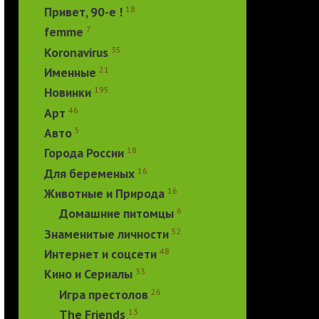
18
Привет, 90-е !
7
femme
35
Koronavirus
21
Именные
195
Новинки
46
Арт
5
Авто
18
Города России
16
Для беременых
16
Животные и Природа
6
Домашние питомцы
52
Знаменитые личности
48
Интернет и соцсети
33
Кино и Сериалы
26
Игра престолов
13
The Friends