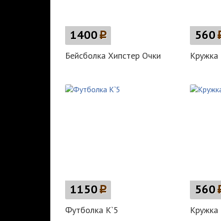
1400
p
560
Бейсболка Хипстер Очки
Кружка 
1150
p
560
Футболка K`5
Кружка