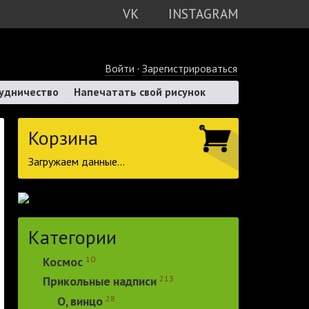
VK
INSTAGRAM
Войти
·
Зарегистрироваться
удничество
Напечатать свой рисунок
Корзина
Загружаем данные...
Категории
10
Космос
213
Прикольные надписи
28
О, винцо