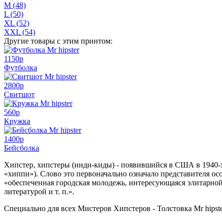
M (48)
L (50)
XL (52)
XXL (54)
Другие товары с этим принтом:
1150
p
Футболка
2800
p
Свитшот
560
p
Кружка
1400
p
Бейсболка
Хипстер, хипстеры (инди-киды) - появившийся в США в 1940-х 
«хиппи»). Слово это первоначально означало представителя о
«обеспеченная городская молодежь, интересующаяся элитарной
литературой и т. п.».
Специально для всех Мистеров Хипстеров - Толстовка Mr hipste