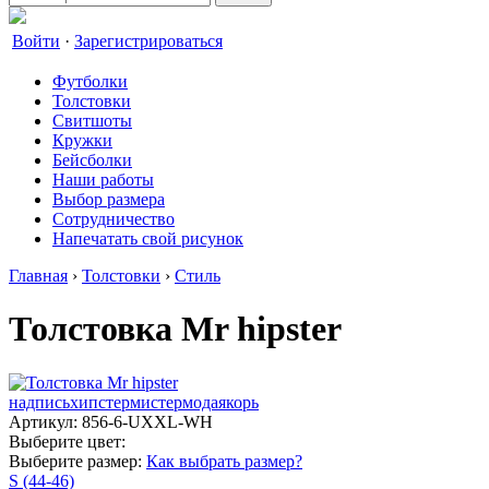
Войти
·
Зарегистрироваться
Футболки
Толстовки
Свитшоты
Кружки
Бейсболки
Наши работы
Выбор размера
Сотрудничество
Напечатать свой рисунок
Главная
›
Толстовки
›
Стиль
Толстовка Mr hipster
надпись
хипстер
мистер
мода
якорь
Артикул: 856-6-UXXL-WH
Выберите цвет:
Выберите размер:
Как выбрать размер?
S (44-46)