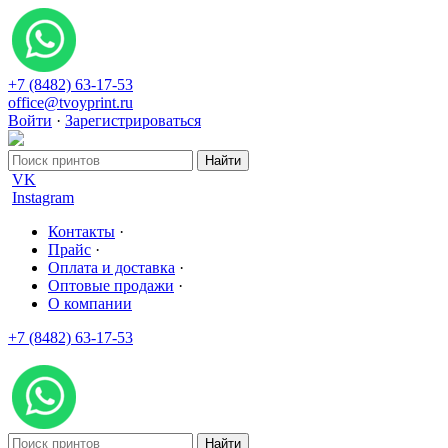
+7 (8482) 63-17-53
office@tvoyprint.ru
Войти
·
Зарегистрироваться
VK
Instagram
Контакты
·
Прайс
·
Оплата и доставка
·
Оптовые продажи
·
О компании
+7 (8482) 63-17-53
office@tvoyprint.ru