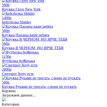
560
p
Кружка I love New York
1400
p
Бейсболка Shitday
560
p
Кружка Пацаны ваще ребята
560
p
Кружка В ЧЕРНОМ, НО ЯРЧЕ ТЕБЯ
1150
p
Футболка боЖенька
2800
p
Свитшот Хочу есть
560
p
Кружка Руками не трогать, слюни не пускать
Корзина
Загружаем данные...
Категории