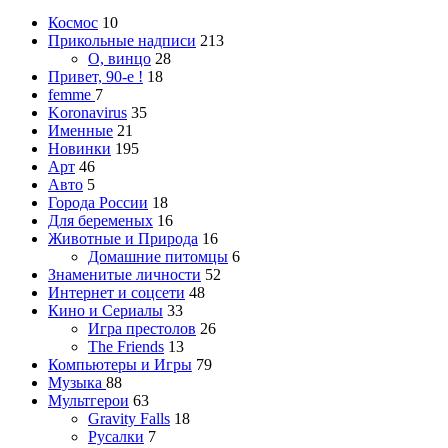
Космос
10
Прикольные надписи
213
О, винцо
28
Привет, 90-е !
18
femme
7
Koronavirus
35
Именные
21
Новинки
195
Арт
46
Авто
5
Города России
18
Для беременых
16
Животные и Природа
16
Домашние питомцы
6
Знаменитые личности
52
Интернет и соцсети
48
Кино и Сериалы
33
Игра престолов
26
The Friends
13
Компьютеры и Игры
79
Музыка
88
Мультгерои
63
Gravity Falls
18
Русалки
7