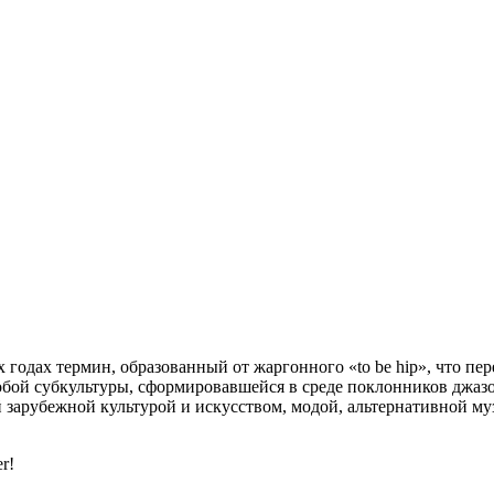
годах термин, образованный от жаргонного «to be hip», что пер
собой субкультуры, сформировавшейся в среде поклонников джаз
 зарубежной культурой и искусством, модой, альтернативной м
r!