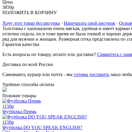
Цена
3850
p
ПОЛОЖИТЬ В КОРЗИНУ
Хочу этот товар без рисунка
·
Напечатать свой рисунок
·
Основ
Толстовка с капюшоном очень мягкая, удобная и имеет карман 
отлично сидела, но в тоже время не была тонкой и хорошо дер
ряд для мужчин и женщин. Размерная сетка представлена по сс
Гарантия качества
Есть вопросы по товару, оплате или доставке?
Свяжитесь с нам
Доставка по всей России
Самовывоз, курьер или почта - мы
готовы доставить
заказ люб
Удобные способы оплаты
Похожие товары
1150
p
Футболка Пермь
1150
p
Футболка DO YOU SPEAK ENGLISH?