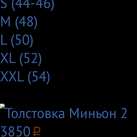
S (44-46)
M (48)
L (50)
XL (52)
XXL (54)
Другие товары с этим
3850
p