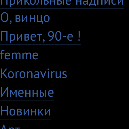
О, винцо
28
Привет, 90-е !
18
femme
7
Koronavirus
35
Именные
21
Новинки
195