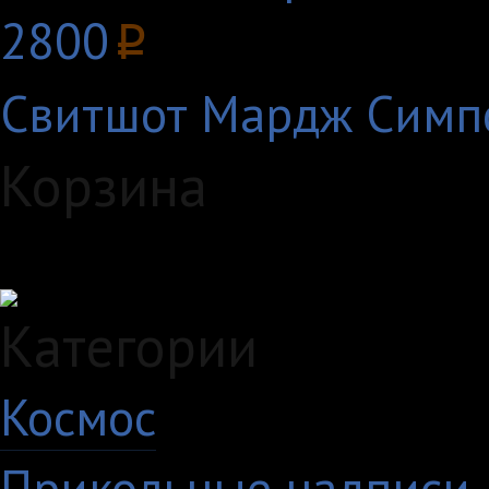
2800
p
Свитшот Мардж Симп
Корзина
Загружаем данные...
Категории
Космос
10
Прикольные надписи