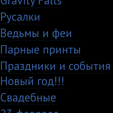
Gravity Falls
18
Русалки
7
Ведьмы и феи
12
Парные принты
136
Праздники и события
Новый год!!!
28
Свадебные
29