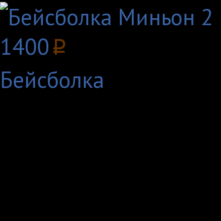
1400
p
Бейсболка
«Миньоны» — это нов
главными героями вы
миньоны, с которыми 
«Гадкому я» в 2010 г