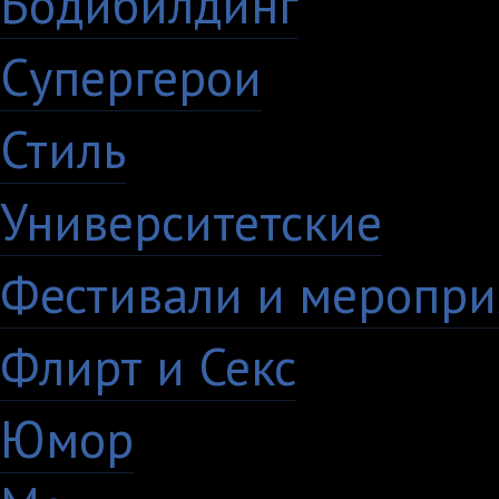
Бодибилдинг
1
Супергерои
16
Стиль
59
Университетские
15
Фестивали и меропри
Флирт и Секс
24
Юмор
60