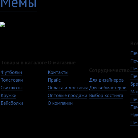
Мемы
28
Вс
Печ
Печ
Товары в каталоге
О магазине
Печ
Сотрудничество
Футболки
Контакты
Печ
Толстовки
Прайс
Для дизайнеров
Бре
Свитшоты
Оплата и доставка
Для вебмастеров
Ма
Кружки
Оптовые продажи
Выбор хостинга
Печ
Бейсболки
О компании
Печ
Нак
Печ
+7 (8482) 63-17-53