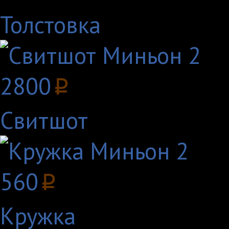
Толстовка
2800
p
Свитшот
560
p
Кружка