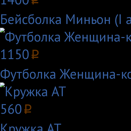
p
Бейсболка Миньон (I 
1150
p
Футболка Женщина-к
560
p
Кружка AT