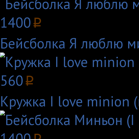
1400
p
Бейсболка Я люблю ми
560
p
Кружка I love minion 
1400