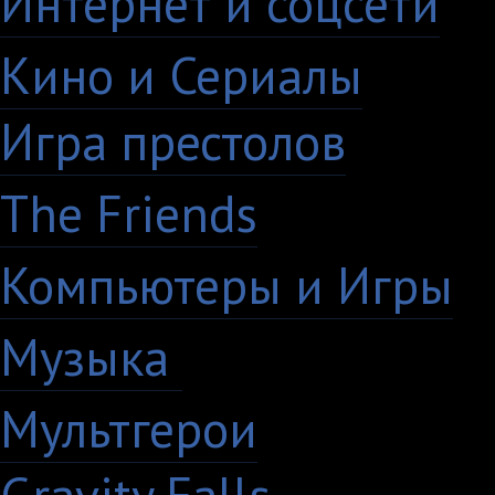
Интернет и соцсети
4
Кино и Сериалы
33
Игра престолов
26
The Friends
13
Компьютеры и Игры
7
Музыка
88
Мультгерои
63