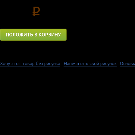
1150
p
ПОЛОЖИТЬ В КОРЗИНУ
Хочу этот товар без рисунка
·
Напечатать свой рисунок
·
Основы
Изображение на нашей
выцветает и не дефор
стирок в стиральной
воротник с добавлен