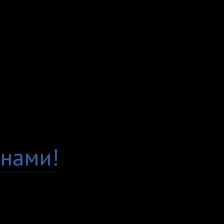
сидит по фигуре. Мы 
просим всех клиентов
Заказывая у нас, вы м
Гарантия качества
Есть вопросы по това
нами!
Доставка по всей Рос
Самовывоз, курьер ил