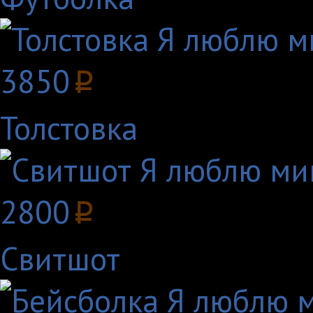
3850
p
Толстовка
2800
p
Свитшот