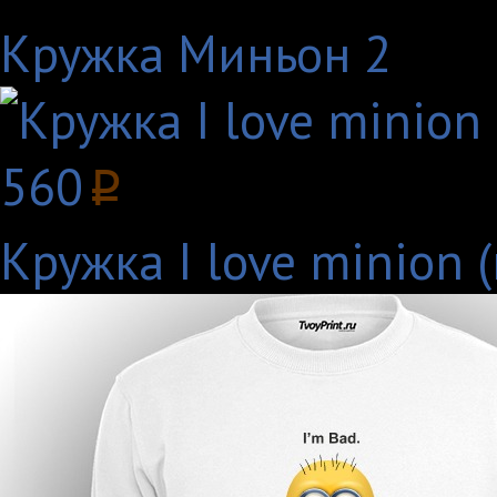
Кружка Миньон 2
560
p
Кружка I love minion 