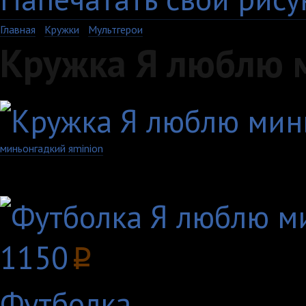
Главная
›
Кружки
›
Мультгерои
Кружка Я люблю м
миньон
гадкий я
minion
Другие товары с этим
1150
p
Футболка