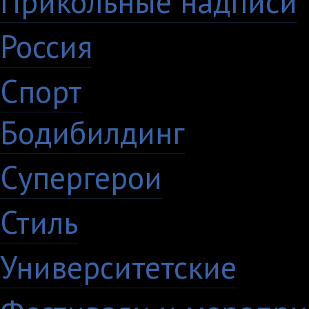
Прикольные надписи
Россия
27
Спорт
50
Бодибилдинг
1
Супергерои
16
Стиль
59
Университетские
15