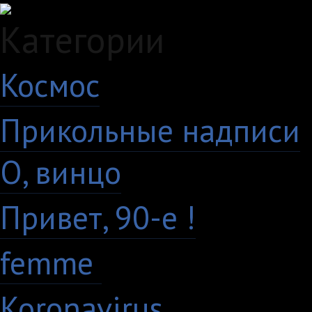
Категории
Космос
10
Прикольные надписи
О, винцо
28
Привет, 90-е !
18
femme
7
Koronavirus
35