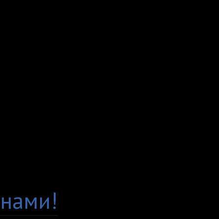
протяжении всего вре
"Премиум", а значит б
постоянно следим за 
вы по достоинству это
Гарантия качества
Есть вопросы по това
нами!