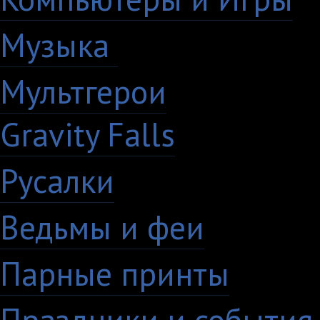
Музыка
88
Мультгерои
63
Gravity Falls
18
Русалки
7
Ведьмы и феи
12
Парные принты
136