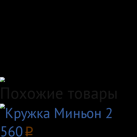
Доставка по всей Рос
Самовывоз, курьер ил
любым удобным вам с
Удобные способы опл
Похожие товары
560
p