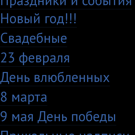
Праздники и события
Новый год!!!
28
Свадебные
29
23 февраля
7
День влюбленных
10
8 марта
33
9 мая День победы
4