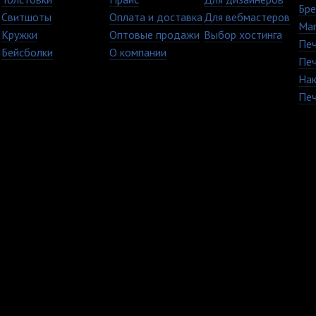
Бре
Свитшоты
Оплата и доставка
Для вебмастеров
Ма
Кружки
Оптовые продажи
Выбор хостинга
Печ
Бейсболки
О компании
Печ
Нак
Печ
+7 (8482) 63-17-53
Copyright © 2009 - 20
кружки Тольятти Самар
TvoyPrint.ru .
Копирование запреще