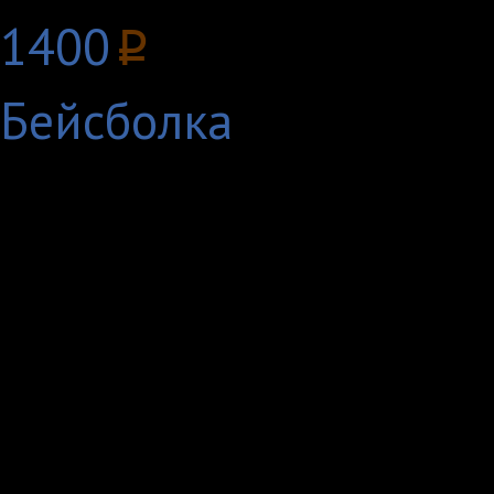
1400
p
Бейсболка
«Миньоны» — это нов
главными героями вы
миньоны, с которыми 
«Гадкому я» в 2010 г
17 декабря 2014 года