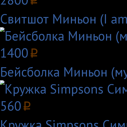
p
Свитшот Миньон (I am
1400
p
Бейсболка Миньон (му
560
p
Кружка Simpsons Си