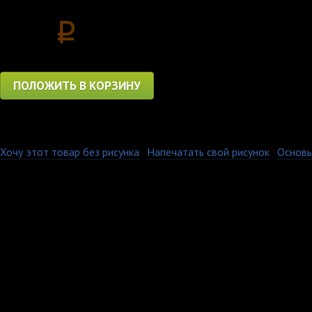
560
p
ПОЛОЖИТЬ В КОРЗИНУ
Хочу этот товар без рисунка
·
Напечатать свой рисунок
·
Основы
Керамическая кружка 
площади. Имеет глянц
Печать на кружках ос
при котором изображе