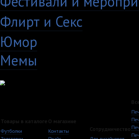
Фестивали и меропри
Флирт и Секс
24
Юмор
60
Мемы
28
Вс
Печ
Печ
Товары в каталоге
О магазине
Печ
Сотрудничество
Футболки
Контакты
Печ
Толстовки
Прайс
Для дизайнеров