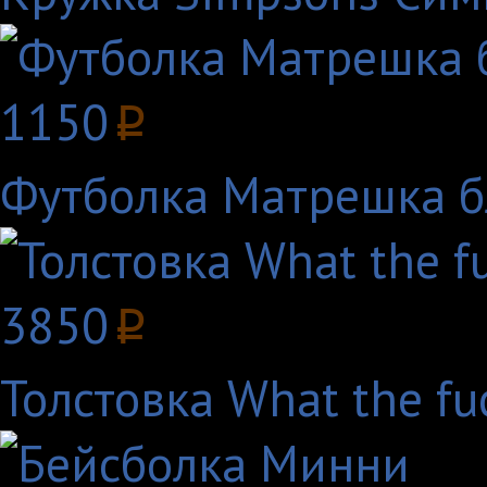
1150
p
Футболка Матрешка 
3850
p
Толстовка What the fu