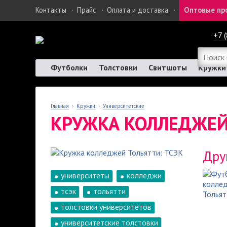
Контакты
·
Прайс
·
Оплата и доставка
·
Оптовые пр
+7 
Футболки
Толстовки
Свитшоты
Кружки
Главная
›
Кружки
›
Университетские
КРУЖКА КОЛЛЕДЖЕЙ
Дру
университеты
колледжи
тсэк
тольятти
толстовки университетов
университетские толстовки