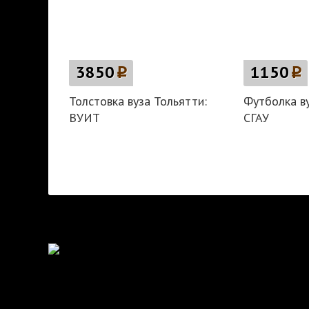
3850
p
1150
p
Толстовка вуза Тольятти:
Футболка ву
ВУИТ
СГАУ