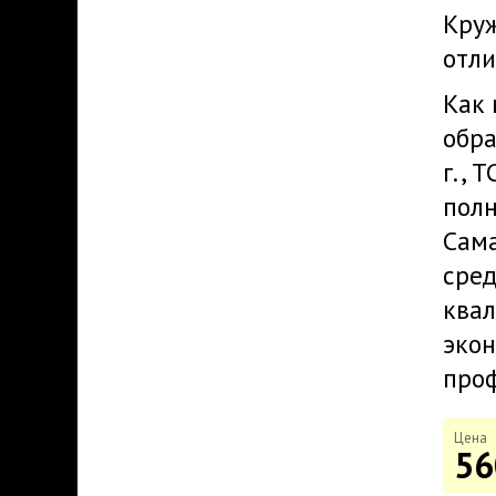
Круж
отли
Как 
обра
г., 
полн
Сама
сред
квал
экон
проф
Цена
56