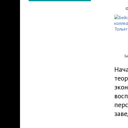
Ф
Б
Нача
теор
экон
восп
перс
заве