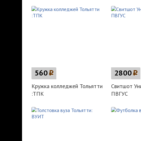
560
p
2800
p
Кружка колледжей Тольятти
Свитшот Ун
:ТПК
ПВГУС