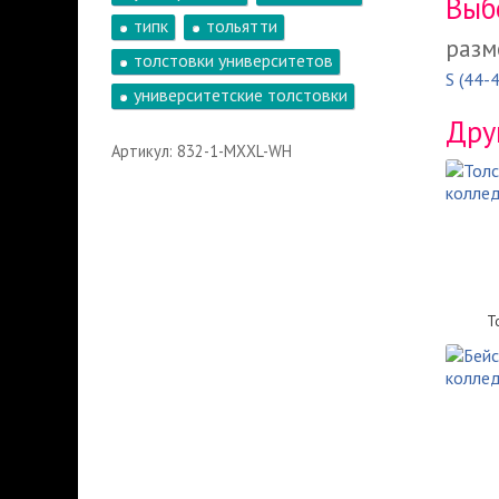
Выб
типк
тольятти
разм
толстовки университетов
S (44-
университетские толстовки
Дру
Артикул: 832-1-MXXL-WH
Т