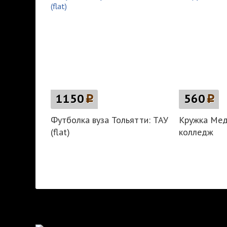
1150
p
560
p
Футболка вуза Тольятти: ТАУ
Кружка Мед
(flat)
колледж