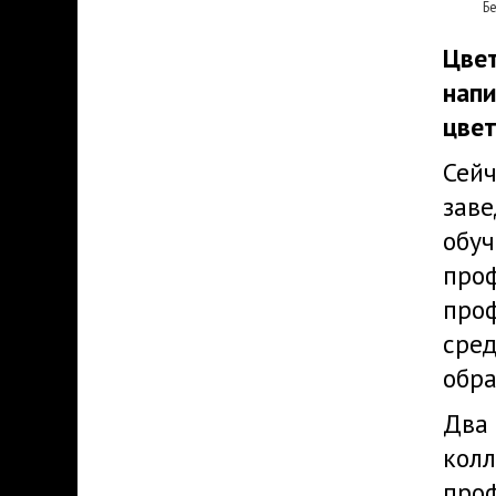
Б
Цве
нап
цвет
Сей
зав
обу
пр
про
ср
обра
Д
кол
про