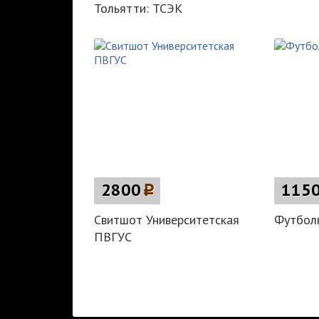
Тольятти: ТСЭК
2800
p
115
Свитшот Университетская
Футболк
ПВГУС