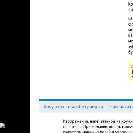
Кр
то
Се
фе
ме
ка
му
зу
бу
Хочу этот товар без рисунка
·
Напечатать
Изображение, напечатанное на кружке
глянцевая. При желании, печать може
качеством наших изделий и уверены ч