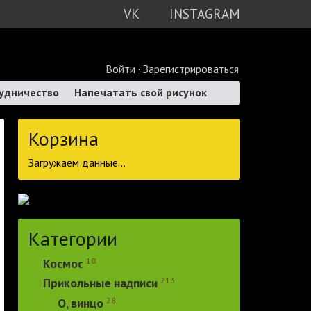
VK
INSTAGRAM
Войти
·
Зарегистрироваться
удничество
Напечатать свой рисунок
Корзина
Загружаем данные...
Категории
10
Космос
213
Прикольные надписи
28
О, винцо