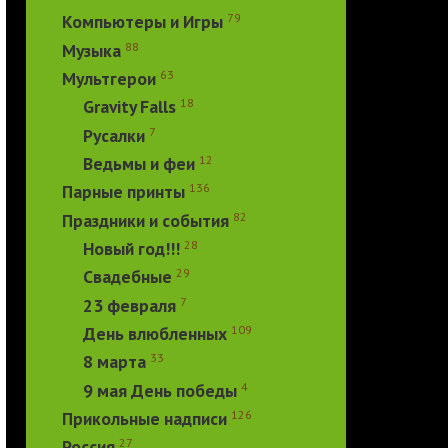
79
Компьютеры и Игры
88
Музыка
63
Мультгерои
18
Gravity Falls
7
Русалки
12
Ведьмы и феи
136
Парные принты
82
Праздники и события
28
Новый год!!!
29
Свадебные
7
23 февраля
109
День влюбленных
33
8 марта
4
9 мая День победы
126
Прикольные надписи
27
Россия