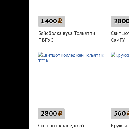
1400
p
280
Бейсболка вуза Тольятти:
Свитшот
ПВГУС
СамГУ
2800
p
560
Свитшот колледжей
Кружка 