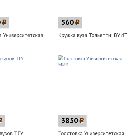
0
p
560
p
 Университетская
Кружка вуза Тольятти: ВУИТ
p
3850
p
вузов ТГУ
Толстовка Университетская