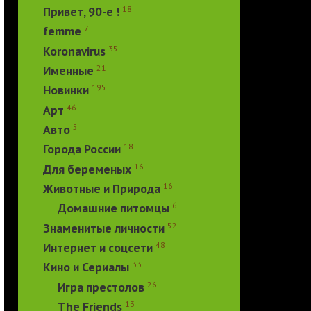
18
Привет, 90-е !
7
femme
35
Koronavirus
21
Именные
195
Новинки
46
Арт
5
Авто
18
Города России
16
Для беременых
16
Животные и Природа
6
Домашние питомцы
52
Знаменитые личности
48
Интернет и соцсети
33
Кино и Сериалы
26
Игра престолов
13
The Friends