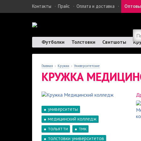
Контакты
·
Прайс
·
Оплата и доставка
·
Оптовы
Футболки
Толстовки
Свитшоты
Кр
Главная
›
Кружки
›
Университетские
КРУЖКА МЕДИЦИН
Др
университеты
медицинский колледж
тольятти
тмк
толстовки университетов