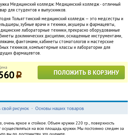
ужка Медицинский колледж: Медицинский колледж - отличный
вар для студентов и выпускников.
годня Тольяттинский медицинский колледж — это медсестры и
льдшеры, зубные врачи и техники, акушеры и фармацевты,
дицинские лабораторные техники, прекрасно оборудованные
бинеты доклинических дисциплин, оснащенные инструментами,
ляжами, фантомами, кабинеты стоматологов и мастерские
бных техников, компьютерные классы и лаборатории для
дущих фармацевтов.
Цена
560
ПОЛОЖИТЬ В КОРЗИНУ
p
 свой рисунок
·
Основы наших товаров
, очень яркое и стойкое. Объем кружки 220 гр., поверхность
т осуществляться на всю площадь кружки. Мы постоянно следим за
то вы по достоинству это оцените.