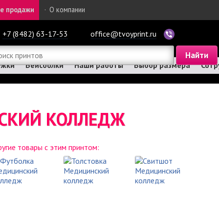
е продажи
·
О компании
+7 (8482) 63-17-53
office@tvoyprint.ru
ужки
Бейсболки
Наши работы
Выбор размера
Сотр
СКИЙ КОЛЛЕДЖ
угие товары с этим принтом: