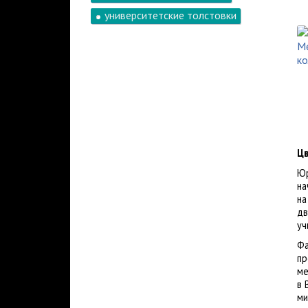
университетские толстовки
Цв
Юр
на
на
дв
уч
Фа
пр
ме
в 
ми