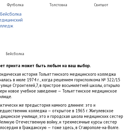
Футболка
Толстовка
Свитшот
Бейсболка
ет принта может быть любым на ваш выбор.
идическая история Тольяттинского медицинского колледжа
чалась в июле 1974 г., когда решением горисполкома № 322/15
 улице Строителей,7, в пристрое восьмилетней школы, открыло
ери новое учебное заведение — Тольяттинское медицинское
илище.
ктически же предыстория намного длиннее: это и
едшественник колледжа — открытое в 1965 г. Жигулевское
дицинское училище, это и городская школа медицинских сестер
Великую Отечественную войну, и трехмесячные курсы сестер
лосердия в Гражданскую — тоже здесь, в Ставрополе-на-Волге.