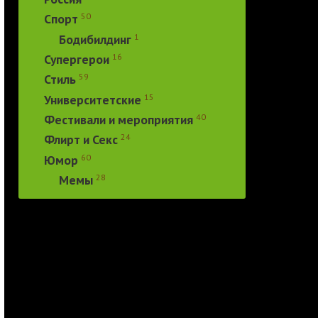
50
Спорт
1
Бодибилдинг
16
Супергерои
59
Стиль
15
Университетские
40
Фестивали и мероприятия
24
Флирт и Секс
60
Юмор
28
Мемы