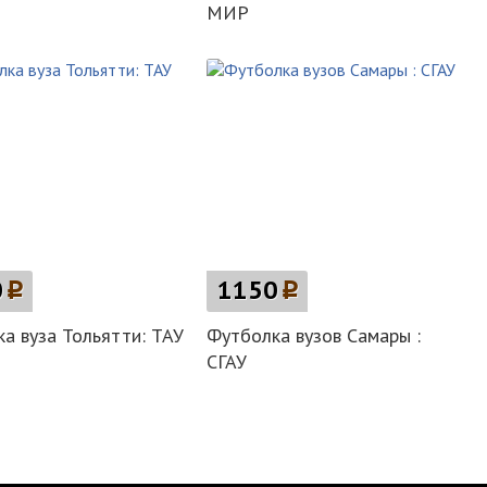
МИР
0
p
1150
p
а вуза Тольятти: ТАУ
Футболка вузов Самары :
СГАУ