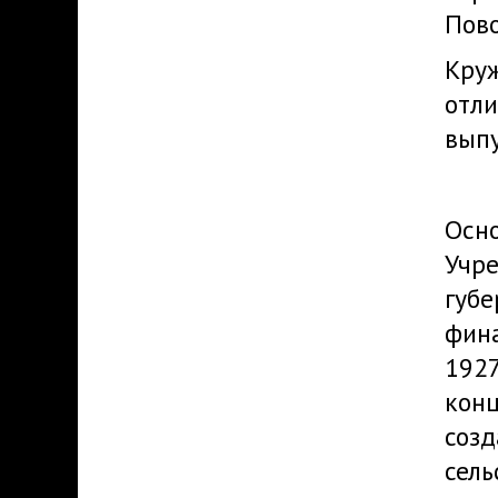
Пово
Круж
отли
выпу
Осн
Учре
губе
фина
1927
конц
созд
сель