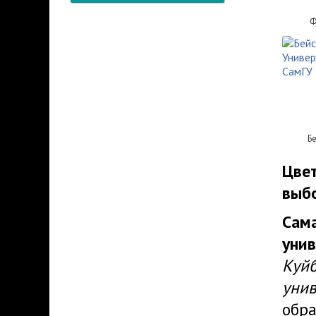
Ф
Б
Цве
выб
Сам
уни
Куй
унив
обра