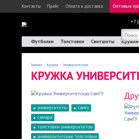
Контакты
·
Прайс
·
Оплата и доставка
·
Оптовые пр
+7 
Футболки
Толстовки
Свитшоты
Кружки
Главная
›
Кружки
›
Университетские
КРУЖКА УНИВЕРСИТ
Дру
университеты
самгу
самара
толстовки университетов
университетские толстовки