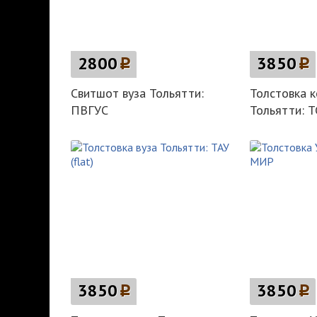
2800
p
3850
p
Свитшот вуза Тольятти:
Толстовка 
ПВГУС
Тольятти: 
3850
p
3850
p