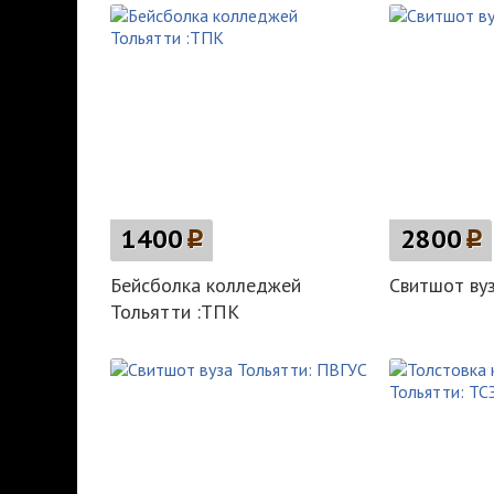
1400
p
2800
p
Бейсболка колледжей
Свитшот вуз
Тольятти :ТПК