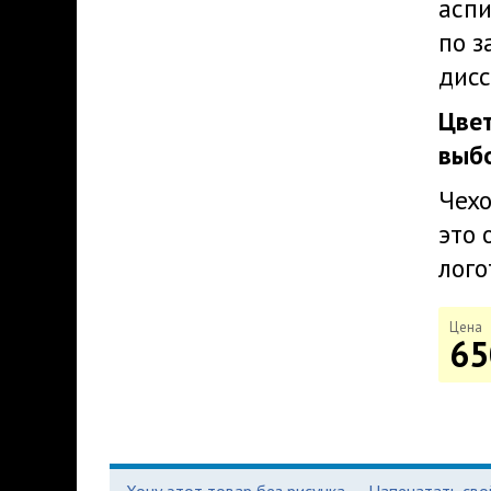
аспи
по з
дисс
Цве
выб
Чехо
это 
лого
Цена
65