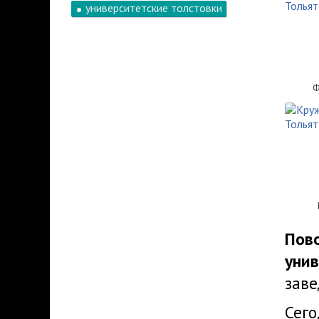
университетские толстовки
Ф
Пов
унив
заве
Сего