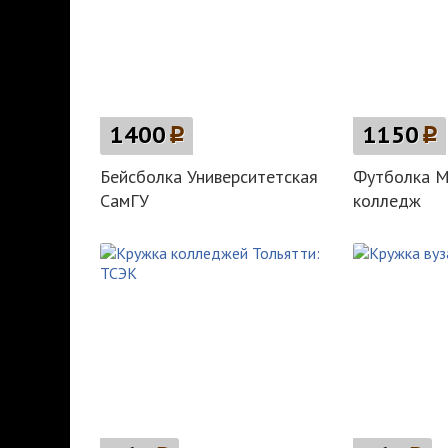
1400
p
1150
p
Бейсболка Университетская
Футболка М
СамГУ
колледж