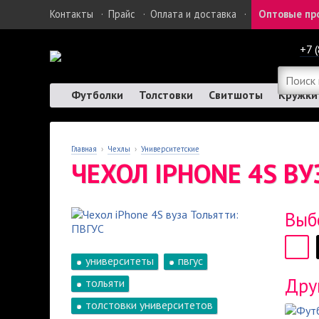
Контакты
·
Прайс
·
Оплата и доставка
·
Оптовые пр
+7 
Футболки
Толстовки
Свитшоты
Кружки
Главная
›
Чехлы
›
Университетские
ЧЕХОЛ IPHONE 4S ВУ
Выб
университеты
пвгус
Дру
тольяти
толстовки университетов