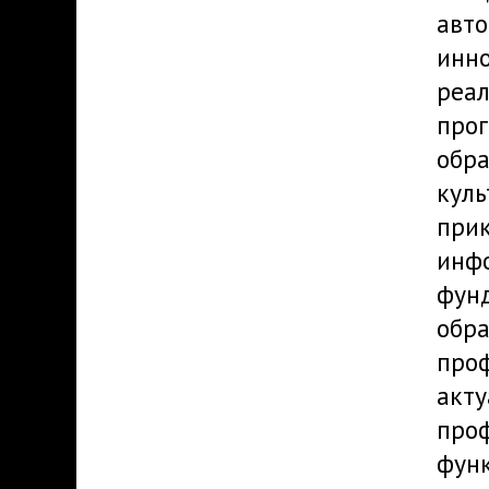
авто
инно
реал
про
обра
куль
прик
инф
фун
обра
проф
акт
проф
функ