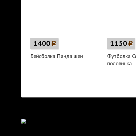
1400
p
1150
p
Бейсболка Панда жен
Футболка С
половинка