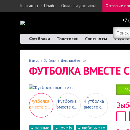
Контакты
·
Прайс
·
Оплата и доставка
·
Оптовые пр
+7 
Футболки
Толстовки
Свитшоты
Кружки
Главная
›
Футболки
›
День влюбленных
ФУТБОЛКА ВМЕСТЕ С.
Му
Выб
парные
love is
любовь это