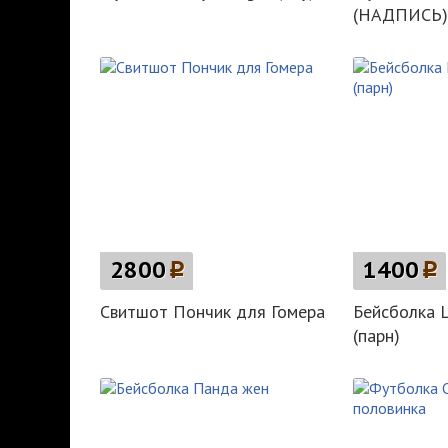
(НАДПИСЬ)
2800
p
1400
p
Свитшот Пончик для Гомера
Бейсболка Ц
(парн)