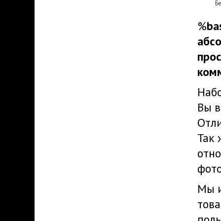
Б
%
ba
абсо
прос
комм
Набо
Вы в
Отли
Так 
отно
фото
Мы и
това
поль