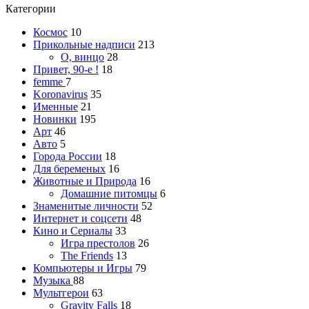
Категории
Космос
10
Прикольные надписи
213
О, винцо
28
Привет, 90-е !
18
femme
7
Koronavirus
35
Именные
21
Новинки
195
Арт
46
Авто
5
Города России
18
Для беременых
16
Животные и Природа
16
Домашние питомцы
6
Знаменитые личности
52
Интернет и соцсети
48
Кино и Сериалы
33
Игра престолов
26
The Friends
13
Компьютеры и Игры
79
Музыка
88
Мультгерои
63
Gravity Falls
18