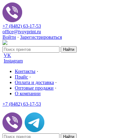
+7 (8482) 63-17-53
office@tvoyprint.ru
Войти
·
Зарегистрироваться
VK
Instagram
Контакты
·
Прайс
·
Оплата и доставка
·
Оптовые продажи
·
О компании
+7 (8482) 63-17-53
office@tvoyprint.ru