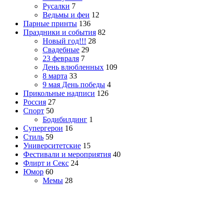
Русалки
7
Ведьмы и феи
12
Парные принты
136
Праздники и события
82
Новый год!!!
28
Свадебные
29
23 февраля
7
День влюбленных
109
8 марта
33
9 мая День победы
4
Прикольные надписи
126
Россия
27
Спорт
50
Бодибилдинг
1
Супергерои
16
Стиль
59
Университетские
15
Фестивали и мероприятия
40
Флирт и Секс
24
Юмор
60
Мемы
28