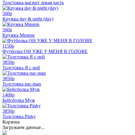
Толстовка магнит левая часть
560
p
Кружка day & night (day)
560
p
Кружка Минни
1150
p
Футболка ОН УЖЕ У МЕНЯ В ГОЛОВЕ
3850
p
Толстовка Я с ней
3850
p
Толстовка pac-man
1400
p
Бейсболка Муж
3850
p
Толстовка Pinky
Корзина
Загружаем данные...