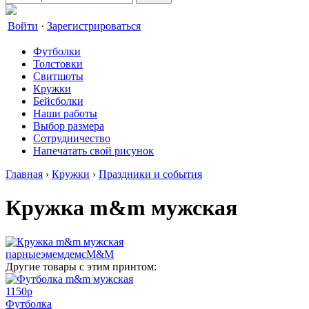
Войти
·
Зарегистрироваться
Футболки
Толстовки
Свитшоты
Кружки
Бейсболки
Наши работы
Выбор размера
Сотрудничество
Напечатать свой рисунок
Главная
›
Кружки
›
Праздники и события
Кружка m&m мужская
парные
эмемдемс
M&M
Другие товары с этим принтом:
1150
p
Футболка