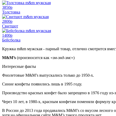
3850
p
Толстовка
2800
p
Свитшот
1400
p
Бейсболка
Кружка m&m мужская - парный товар, отлично смотрится вмес
M&M’s
(произносится как «
эм-энд-эмс
»)
Интересные факты
Фиолетовые M&M’s выпускались только до 1950-х.
Синие конфеты появились лишь в 1995 году.
Производство красных конфет было запрещено в 1976 году из-з
Через 10 лет, в 1980-х, красным конфетам поменяли формулу кр
В России до 2013 года продавались M&M’s со вкусом лесного о
хотя на официальном сайте M&M’s такого продукта нет.