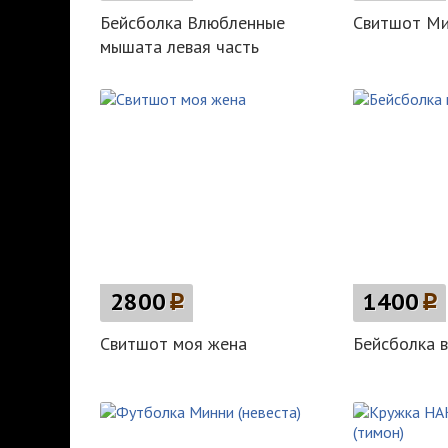
Бейсболка Влюбленные
Свитшот М
мышата левая часть
2800
p
1400
p
Свитшот моя жена
Бейсболка вм