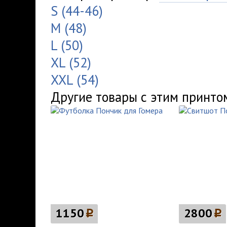
S (44-46)
M (48)
L (50)
XL (52)
XXL (54)
Другие товары с этим принто
1150
p
2800
p