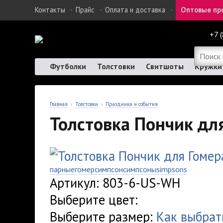
Контакты
·
Прайс
·
Оплата и доставка
·
Оптовые пр
+7 
Футболки
Толстовки
Свитшоты
Кружки
Главная
›
Толстовки
›
Праздники и события
Толстовка Пончик дл
парные
гомер
симпсон
симпсоны
simpsons
Артикул: 803-6-US-WH
Выберите цвет:
Выберите размер:
Как выбрат