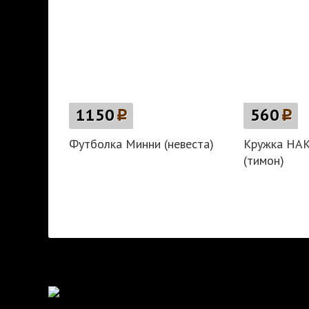
1150
p
560
p
Футболка Минни (невеста)
Кружка HA
(тимон)