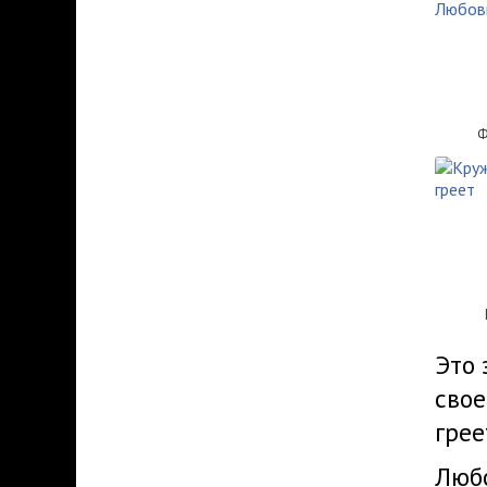
Ф
Это 
свое
грее
Любо