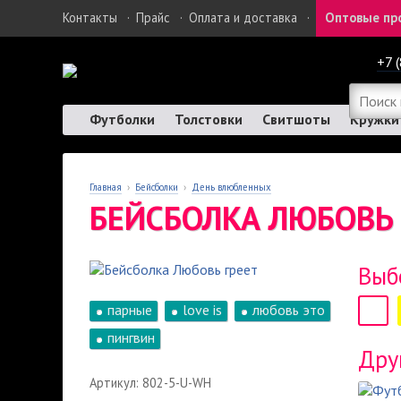
Контакты
·
Прайс
·
Оплата и доставка
·
Оптовые пр
+7 
Футболки
Толстовки
Свитшоты
Кружки
Главная
›
Бейсболки
›
День влюбленных
БЕЙСБОЛКА ЛЮБОВЬ 
Выб
парные
love is
любовь это
пингвин
Дру
Артикул: 802-5-U-WH