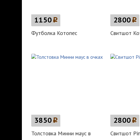
1150
p
2800
p
Футболка Котопес
Свитшот Ко
3850
p
2800
p
Толстовка Минни маус в
Свитшот Pi