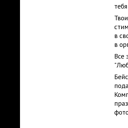
тебя
Тво
стим
в св
в ор
Все 
"Люб
Бейс
пода
Ком
праз
фото