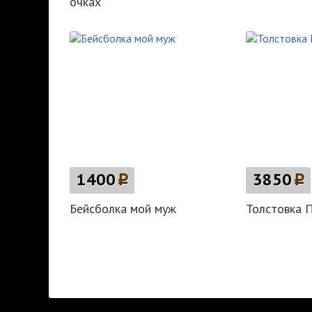
очках
1400
p
3850
p
Бейсболка мой муж
Толстовка 