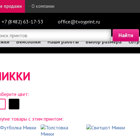
е продажи
·
О компании
+7 (8482) 63-17-53
office@tvoyprint.ru
ужки
Бейсболки
Наши работы
Выбор размера
Сотр
МИККИ
берите цвет:
угие товары с этим принтом: