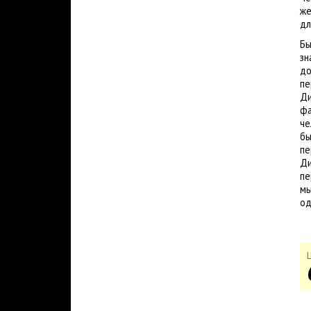
же
дл
Бы
зн
до
пе
Ди
фа
че
бы
пе
Ди
пе
мы
од