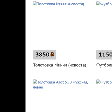
3850
p
115
Толстовка Минни (невеста)
Футболк