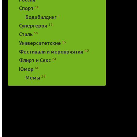
50
Спорт
1
Бодибилдинг
16
Супергерои
59
Стиль
15
Университетские
40
Фестивали и мероприятия
24
Флирт и Секс
60
Юмор
28
Мемы