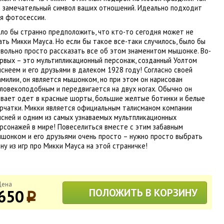
 замечательный символ ваших отношений. Идеально подходит
я фотосессии.
ло бы странно предположить, что кто-то сегодня может не
ать Микки Мауса. Но если бы такое все-таки случилось, было бы
вольно просто рассказать все об этом знаменитом мышонке. Во-
рвых – это мультипликационный персонаж, созданный Уолтом
снеем и его друзьями в далеком 1928 году! Согласно своей
милии, он является мышонком, но при этом он нарисован
ловекоподобным и передвигается на двух ногах. Обычно он
вает одет в красные шорты, большие желтые ботинки и белые
рчатки. Микки является официальным талисманом компании
сней и одним из самых узнаваемых мультпликационных
рсонажей в мире! Повеселиться вместе с этим забавным
шонком и его друзьями очень просто – нужно просто выбрать
ну из игр про Микки Мауса на этой страничке!
Цена
650
ПОЛОЖИТЬ В КОРЗИНУ
p