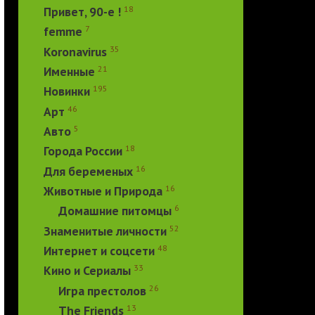
18
Привет, 90-е !
7
femme
35
Koronavirus
21
Именные
195
Новинки
46
Арт
5
Авто
18
Города России
16
Для беременых
16
Животные и Природа
6
Домашние питомцы
52
Знаменитые личности
48
Интернет и соцсети
33
Кино и Сериалы
26
Игра престолов
13
The Friends