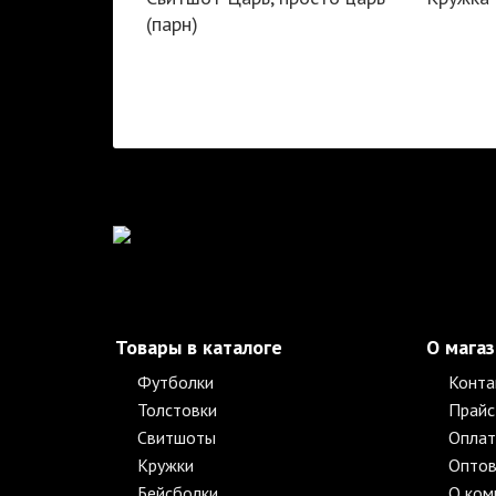
(парн)
Товары в каталоге
О мага
Футболки
Конта
Толстовки
Прайс
Свитшоты
Оплат
Кружки
Оптов
Бейсболки
О ком