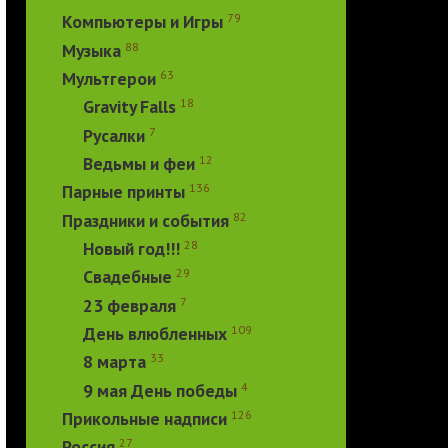
79
Компьютеры и Игры
88
Музыка
63
Мультгерои
18
Gravity Falls
7
Русалки
12
Ведьмы и феи
136
Парные принты
82
Праздники и события
28
Новый год!!!
29
Свадебные
7
23 февраля
109
День влюбленных
33
8 марта
4
9 мая День победы
126
Прикольные надписи
27
Россия