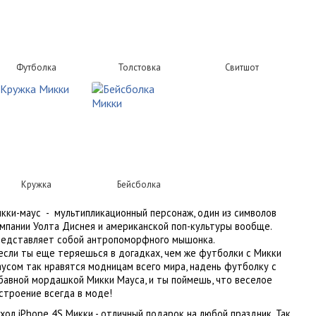
Футболка
Толстовка
Свитшот
Кружка
Бейсболка
кки-маус - мультипликационный персонаж, один из символов
мпании Уолта Диснея и американской поп-культуры вообще.
едставляет собой антропоморфного мышонка.
если ты еще теряешься в догадках, чем же футболки с Микки
усом так нравятся модницам всего мира, надень футболку с
бавной мордашкой Микки Мауса, и ты поймешь, что веселое
строение всегда в моде!
хол iPhone 4S Микки - отличный подарок на любой праздник. Так