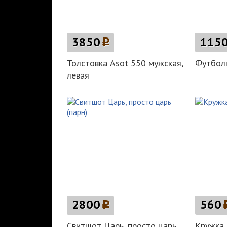
3850
p
115
Толстовка Asot 550 мужская,
Футболка
левая
2800
p
560
Свитшот Царь, просто царь
Кружка 