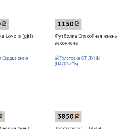
0
p
1150
p
 Love is (girl)
Футболка Спокойная жизнь
закончена
p
3850
p
Сердце (жен)
Толстовка ОТ ЛУНЫ