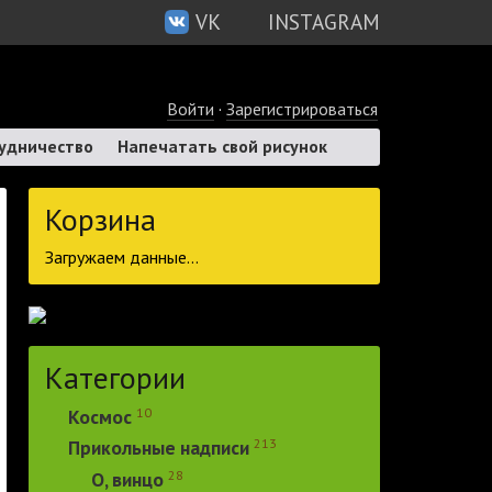
VK
INSTAGRAM
Войти
·
Зарегистрироваться
удничество
Напечатать свой рисунок
Корзина
Загружаем данные...
Категории
10
Космос
213
Прикольные надписи
28
О, винцо