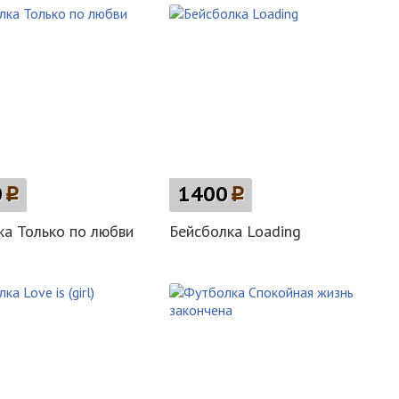
0
p
1400
p
а Только по любви
Бейсболка Loading