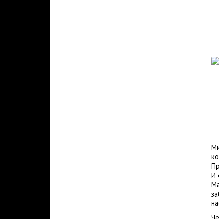
Ми
ко
Пр
И 
Ма
за
на
Че