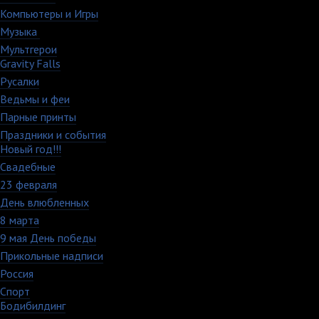
Компьютеры и Игры
79
Музыка
88
Мультгерои
63
Gravity Falls
18
Русалки
7
Ведьмы и феи
12
Парные принты
136
Праздники и события
82
Новый год!!!
28
Свадебные
29
23 февраля
7
День влюбленных
109
8 марта
33
9 мая День победы
4
Прикольные надписи
126
Россия
27
Спорт
50
Бодибилдинг
1