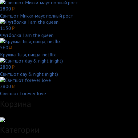
2800
p
Свитшот Микки-маус полный рост
1150
p
Футболка I am the queen
560
p
Кружка Ты,я, пицца, netflix
2800
p
Свитшот day & night (night)
2800
p
Свитшот forever love
Корзина
Загружаем данные...
Категории