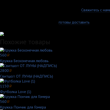
размерный ряд для мужчин и женщин. Размерная сетка представ
Гарантия качества
Есть вопросы по товару, оплате или доставке?
Свяжитесь с нам
Доставка по всей России
Самовывоз, курьер или почта - мы
готовы доставить
заказ любы
Удобные способы оплаты
Похожие товары
560
p
Кружка Бесконечная любовь
2800
p
Свитшот ОТ ЛУНЫ (НАДПИСЬ)
1150
p
Футболка Love (1)
560
p
Кружка Пончик для Гомера