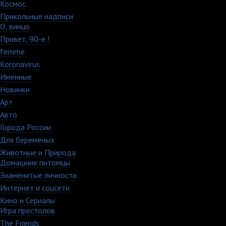
Космос
10
Прикольные надписи
213
О, винцо
28
Привет, 90-е !
18
femme
7
Koronavirus
35
Именные
21
Новинки
195
Арт
46
Авто
5
Города России
18
Для беременых
16
Животные и Природа
16
Домашние питомцы
6
Знаменитые личности
52
Интернет и соцсети
48
Кино и Сериалы
33
Игра престолов
26
The Friends
13