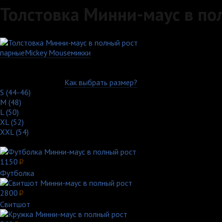
Толстовка Минни-маус в по
парные
Mickey Mouse
микки
Артикул: 798-6-US-WH
Выберите цвет:
Выберите размер:
Как выбрать размер?
S (44-46)
M (48)
L (50)
XL (52)
XXL (54)
Другие товары с этим принтом:
1150
p
Футболка
2800
p
Свитшот