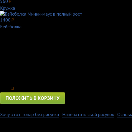
560
p
Кружка
1400
p
Бейсболка
Минни Маус — вымышленный персонаж, созданный в 1928 году 
подружкой Дейзи Дак и Кларабель Кау. Иногда её называют «М
Впервые Минни Маус появилась в короткометражном мультфильм
Толстовка Минни-маус в полный рост - Отличный подарок на л
На городской площади в Сказочном королевстве находится ста
Цена
3850
p
ПОЛОЖИТЬ В КОРЗИНУ
Хочу этот товар без рисунка
·
Напечатать свой рисунок
·
Основы
Толстовка с капюшоном очень мягкая, удобная и имеет карман 
толстовка отлично сидела, но в тоже время не была тонкой и 