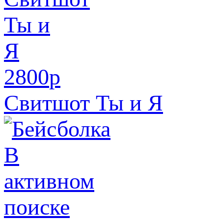
2800
p
Свитшот Ты и Я