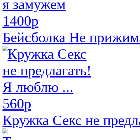
1400
p
Бейсболка Не прижим
560
p
Кружка Секс не предла