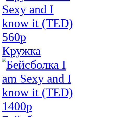
560
p
Кружка
1400
p