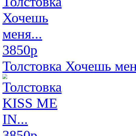
3850
p
Толстовка Хочешь меня
3850
p