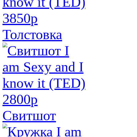
3850
p
Толстовка
2800
p
Свитшот