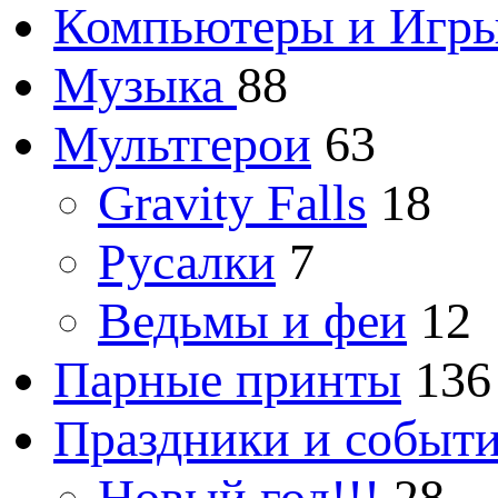
Компьютеры и Игр
Музыка
88
Мультгерои
63
Gravity Falls
18
Русалки
7
Ведьмы и феи
12
Парные принты
136
Праздники и событ
Новый год!!!
28