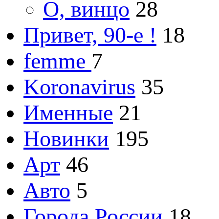
О, винцо
28
Привет, 90-е !
18
femme
7
Koronavirus
35
Именные
21
Новинки
195
Арт
46
Авто
5
Города России
18