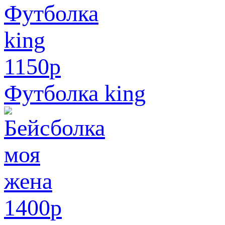
1150
p
Футболка king
1400
p