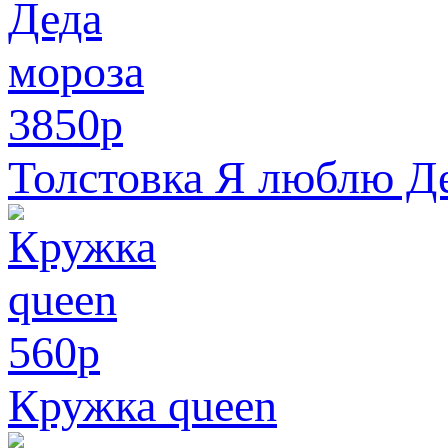
3850
p
Толстовка Я люблю Д
560
p
Кружка queen