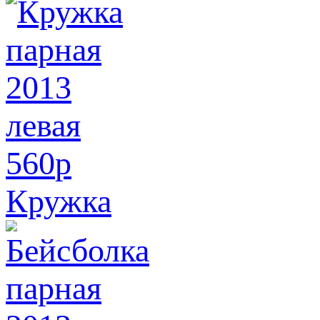
560
p
Кружка