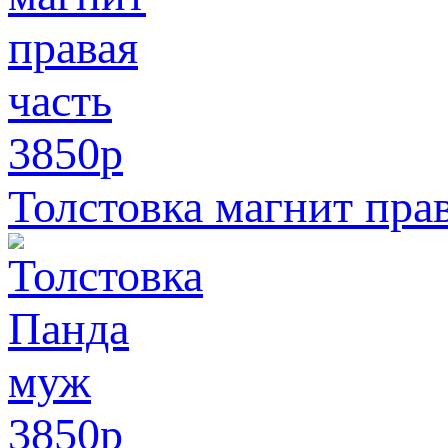
3850
p
Толстовка магнит прав
3850
p