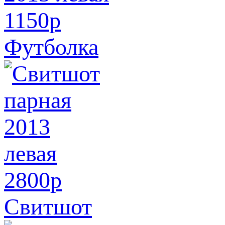
1150
p
Футболка
2800
p
Свитшот