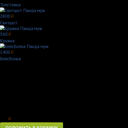
Толстовка
2800
p
Свитшот
560
p
Кружка
1400
p
Бейсболка
Большая панда (её еще называют «бамбуковый медведь») - чуд
Чехол iPhone 4S Панда муж -комплект с двумя очаровательными
А знаете ли вы, что панды не просто так занимают высокие ме
Оказывается, панда (а точнее – Большая панда, или Бамбуковы
делают этого медведя таким милым.
Цена
650
p