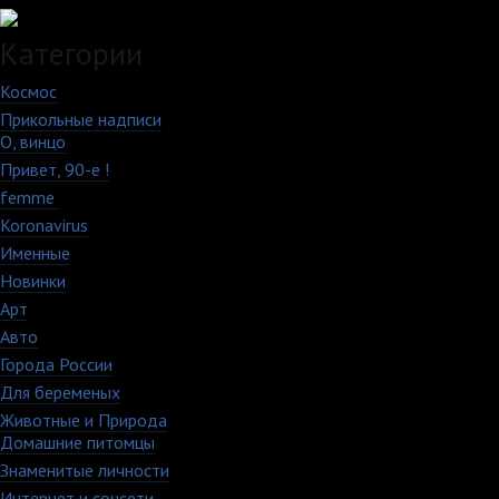
Категории
Космос
10
Прикольные надписи
213
О, винцо
28
Привет, 90-е !
18
femme
7
Koronavirus
35
Именные
21
Новинки
195
Арт
46
Авто
5
Города России
18
Для беременых
16
Животные и Природа
16
Домашние питомцы
6
Знаменитые личности
52
Интернет и соцсети
48