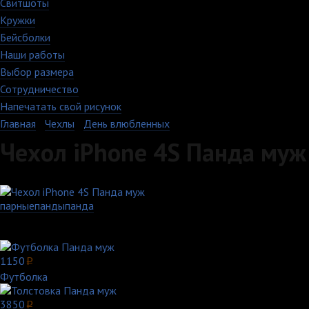
Свитшоты
Кружки
Бейсболки
Наши работы
Выбор размера
Сотрудничество
Напечатать свой рисунок
Главная
›
Чехлы
›
День влюбленных
Чехол iPhone 4S Панда муж
парные
панды
панда
Выберите цвет:
Другие товары с этим принтом:
1150
p
Футболка
3850
p