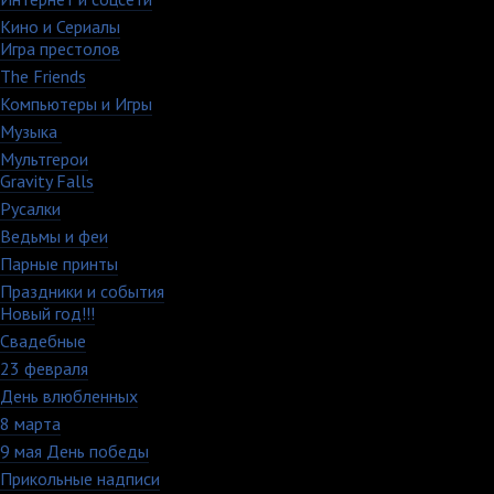
Кино и Сериалы
33
Игра престолов
26
The Friends
13
Компьютеры и Игры
79
Музыка
88
Мультгерои
63
Gravity Falls
18
Русалки
7
Ведьмы и феи
12
Парные принты
136
Праздники и события
82
Новый год!!!
28
Свадебные
29
23 февраля
7
День влюбленных
109
8 марта
33
9 мая День победы
4
Прикольные надписи
126