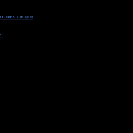
 наших товаров
а от ударов и царапин. Он не скользит в руке и отталкивает гр
и!
м удобным вам способом.