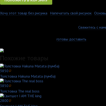
ПОЛОЖИТЬ В КОРЗИНУ
Хочу этот товар без рисунка
·
Напечатать свой рисунок
·
Основы
Чехол выполнен из силикона и отлично защищает корпус телефон
Гарантия качества
Есть вопросы по товару, оплате или доставке?
Свяжитесь с нам
Доставка по всей России
Самовывоз, курьер или почта - мы
готовы доставить
заказ любы
Удобные способы оплаты
Похожие товары
3850
p
Толстовка Hakuna Matata (пумба)
3850
p
Толстовка The real boss
2800
p