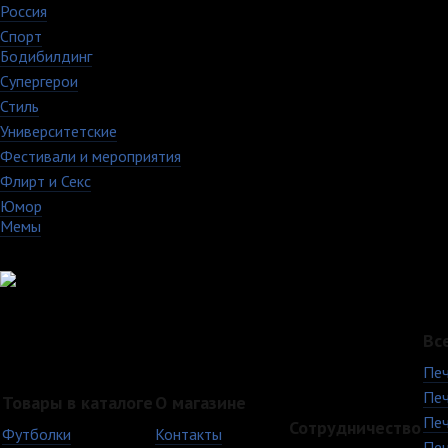
Россия
27
Спорт
50
Бодибилдинг
1
Супергерои
16
Стиль
59
Университетские
15
Фестивали и мероприятия
40
Флирт и Секс
24
Юмор
60
Мемы
28
Вс
Печ
Печ
Товары в каталоге
О магазине
Печ
Сотрудничество
Футболки
Контакты
Печ