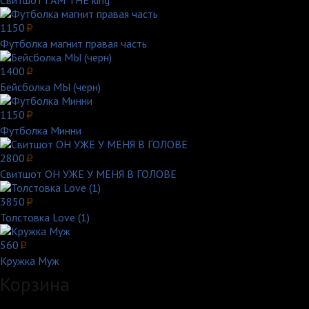
Свитшот I AM THE king
1150
p
Футболка магнит правая часть
1400
p
Бейсболка МЫ (черн)
1150
p
Футболка Минни
2800
p
Свитшот ОН УЖЕ У МЕНЯ В ГОЛОВЕ
3850
p
Толстовка Love (1)
560
p
Кружка Муж
Корзина
Загружаем данные...