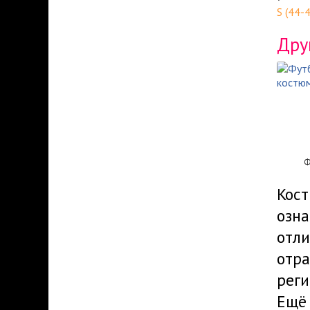
S (44-
Дру
Ф
Кост
озна
отли
отр
реги
Ещё 