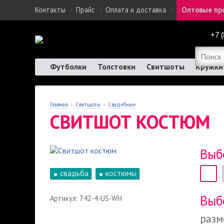
Контакты
·
Прайс
·
Оплата и доставка
·
Оптовые пр
+7 
Футболки
Толстовки
Свитшоты
Кружки
Главная
›
Свитшоты
›
Свадебные
СВИТШОТ КОСТЮМ
Выб
свадьба
костюмы
Выб
Артикул: 742-4-US-WH
разм