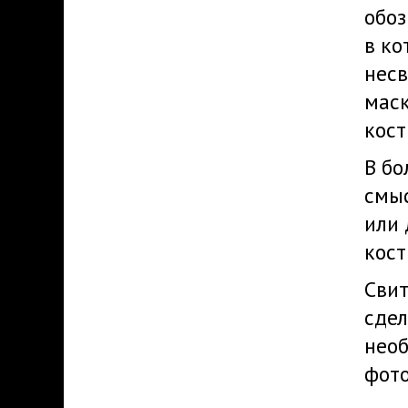
обоз
в ко
несв
мас
кос
В бо
смыс
или 
кост
Свит
сдел
необ
фото