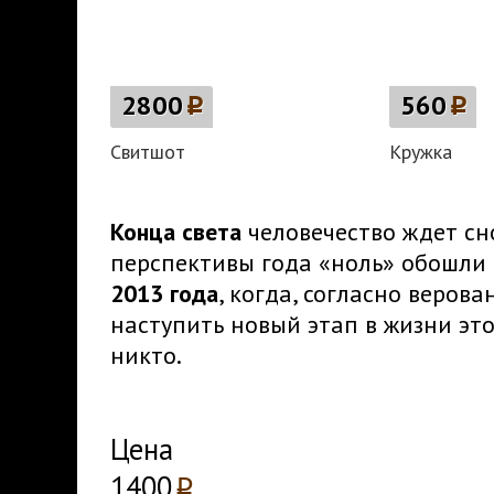
2800
p
560
p
Свитшот
Кружка
Конца света
человечество ждет сно
перспективы года «ноль» обошли
2013 года
, когда, согласно веров
наступить новый этап в жизни это
никто.
Цена
1400
p