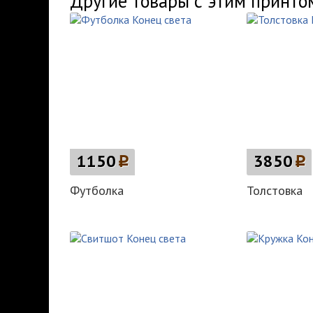
Другие товары с этим принто
1150
p
3850
p
Футболка
Толстовка