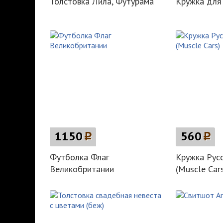
Толстовка Лила, Футурама
Кружка для
1150
p
560
p
Футболка Флаг
Кружка Русс
Великобритании
(Muscle Car