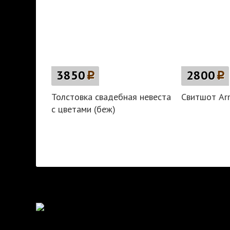
3850
p
2800
p
Толстовка свадебная невеста
Свитшот Arm
с цветами (беж)