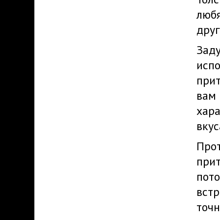
любя
друг
Заду
испо
прит
вам 
хар
вкус
Прот
прит
пото
встр
точн