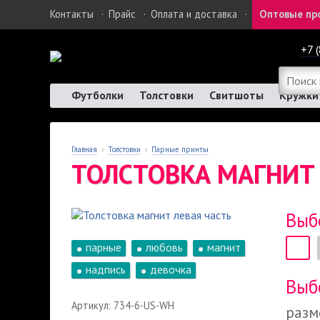
Контакты
·
Прайс
·
Оплата и доставка
·
Оптовые пр
+7 
Футболки
Толстовки
Свитшоты
Кружки
Главная
›
Толстовки
›
Парные принты
ТОЛСТОВКА МАГНИТ 
Выб
парные
любовь
магнит
надпись
девочка
Выб
Артикул: 734-6-US-WH
разм