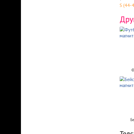
S (44-
Дру
Ф
Б
Толс