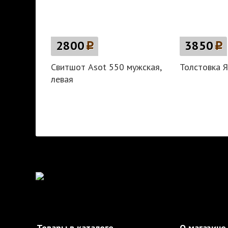
2800
p
3850
p
Свитшот Asot 550 мужская,
Толстовка Я
левая
Товары в каталоге
О магазине