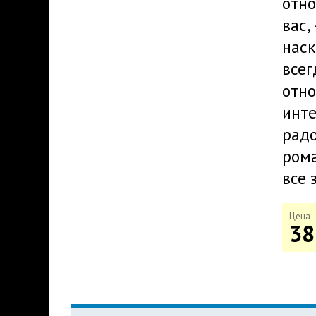
отно
вас,
наск
всег
отно
инте
радо
рома
все 
Цена
38