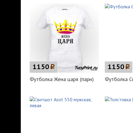
1150
p
1150
p
Футболка Жена царя (парн)
Футболка С