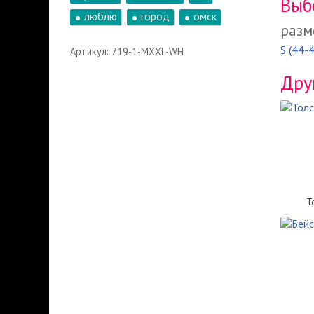
Выб
люблю
город
омск
разм
S (44-
Артикул: 719-1-MXXL-WH
Дру
Т