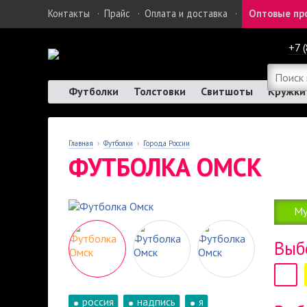
Контакты
·
Прайс
·
Оплата и доставка
·
Оптовые пр
+7 
Футболки
Толстовки
Свитшоты
Кружки
Главная
›
Футболки
›
Города России
ФУТБОЛКА ОМСК
Му
Выб
россия
надпись
я