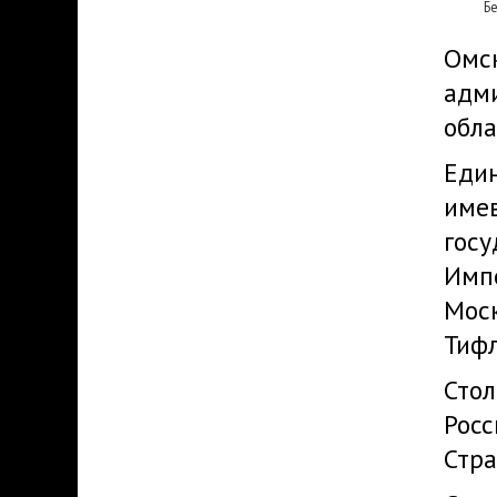
Б
Омск
адм
обла
Един
име
госу
Импе
Моск
Тифл
Стол
Росс
Стра