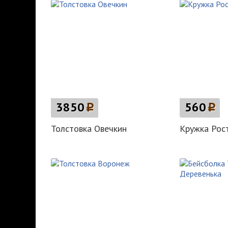
3850
p
560
p
Толстовка Овечкин
Кружка Рос