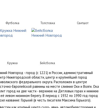
Футболка
Толстовка
Свитшот
Кружка
Бейсболка
жний Новгород - город (с 1221) в России, административный
нтр Нижегородской области, центр и крупнейший город
иволжского федерального округа. Расположен в центре
сточно-Европейской равнины на месте слияния Оки и Волги. Ока
лит город на две части - верхнюю на Дятловых горах и нижнюю
 её левом низинном берегу. В период с 1932 по 1990 год город
сил название: Горький (в честь писателя Максима Горького).
вестен как крупный центр судо-, авиа-, автомобилестроения и