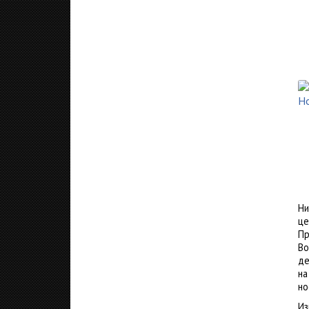
Ни
це
Пр
Во
де
на
но
Из