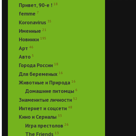
18
Привет, 90-е !
7
femme
35
Koronavirus
21
Именные
195
Новинки
46
Арт
5
Авто
18
Города России
16
Для беременых
16
Животные и Природа
6
Домашние питомцы
52
Знаменитые личности
48
Интернет и соцсети
33
Кино и Сериалы
26
Игра престолов
13
The Friends