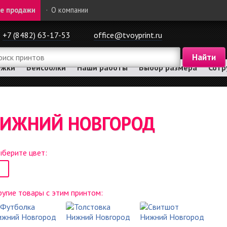
е продажи
·
О компании
+7 (8482) 63-17-53
office@tvoyprint.ru
ужки
Бейсболки
Наши работы
Выбор размера
Сотр
 НИЖНИЙ НОВГОРОД
берите цвет:
угие товары с этим принтом: