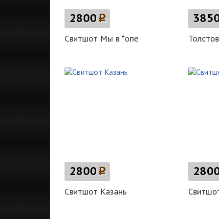
2800
p
385
Свитшот Мы в *опе
Толстов
2800
p
280
Свитшот Казань
Свитшот