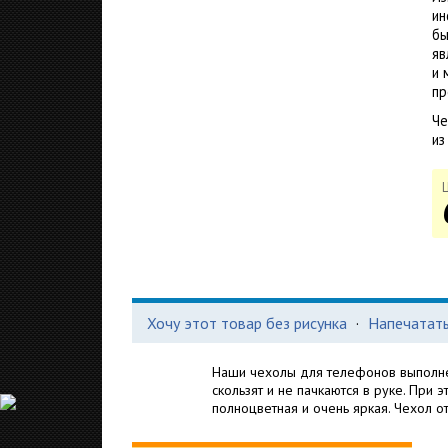
ин
бы
яв
и 
пр
Че
из
Хочу этот товар без рисунка
·
Напечатать
Наши чехолы для телефонов выполне
скользят и не пачкаются в руке. При 
полноцветная и очень яркая. Чехол о