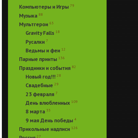
79
Компьютеры и Игры
88
Музыка
63
Мультгерои
18
Gravity Falls
7
Русалки
12
Ведьмы и феи
136
Парные принты
82
Праздники и события
28
Новый год!!!
29
Свадебные
7
23 февраля
109
День влюбленных
33
8 марта
4
9 мая День победы
126
Прикольные надписи
27
Россия