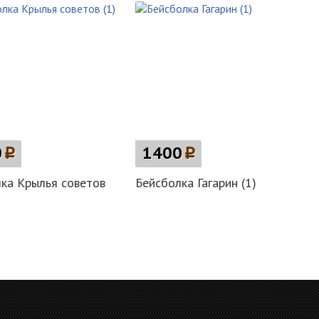
0
p
1400
p
ка Крылья советов
Бейсболка Гагарин (1)