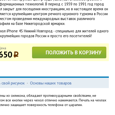
формационных технологий. В период с 1959 по 1991 год город
л закрыт для посещения иностранцами, но в настоящее время он
ляется крупнейшим центром речного круизного туризма в России
местом проведения международных выставок различного
офиля на базе Нижегородской ярмарки.
хол iPhone 4S Нижний Новгород - специально для жителей одного
 крупнейших городов России и просто его посетителей!
Цена
650
ПОЛОЖИТЬ В КОРЗИНУ
p
 свой рисунок
·
Основы наших товаров
ны из силикона, обладают противоударными свойствами, не
этом все кнопки через чехол отлично нажимаются. Печать на чехлах
тлично защищает поверхность телефона от царапин.