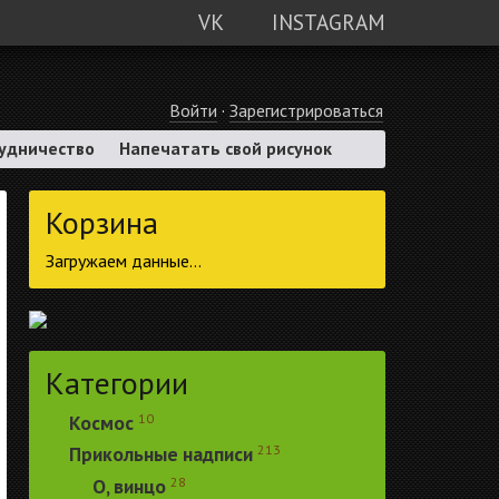
VK
INSTAGRAM
Войти
·
Зарегистрироваться
удничество
Напечатать свой рисунок
Корзина
Загружаем данные...
Категории
10
Космос
213
Прикольные надписи
28
О, винцо