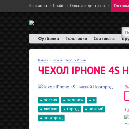
Контакты
·
Прайс
·
Оплата и доставка
·
Оптовы
Футболки
Толстовки
Свитшоты
Кр
Главная
›
Чехлы
›
Города России
ЧЕХОЛ IPHONE 4S
Вы
россия
надпись
я
люблю
город
нижний
Др
новгород