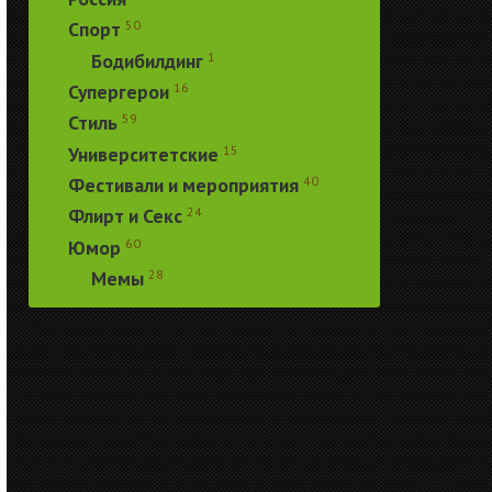
50
Спорт
1
Бодибилдинг
16
Супергерои
59
Стиль
15
Университетские
40
Фестивали и мероприятия
24
Флирт и Секс
60
Юмор
28
Мемы