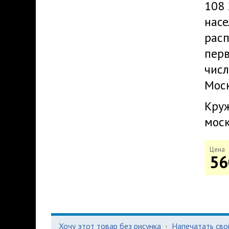
108 
насе
расп
перв
числ
Моск
Круж
моск
Цена
56
Хочу этот товар без рисунка
·
Напечатать сво