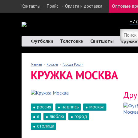
Контакты
·
Прайс
·
Оплата и доставка
·
Оптовые пр
+7 
Футболки
Толстовки
Свитшоты
Кружки
Главная
›
Кружки
›
Города России
КРУЖКА МОСКВА
Дру
россия
надпись
москва
я
люблю
город
столица