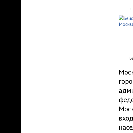
Ф
Б
Моск
горо
адм
феде
Моск
вход
насе