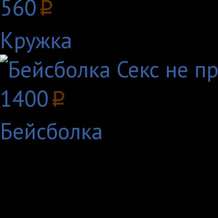
560
p
Кружка
1400
p
Бейсболка
Толстовка Секс не пред
просто для верных! 