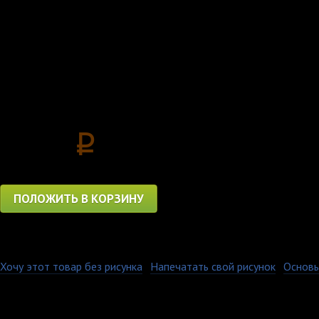
Продукция для тех, кт
отличный подарок на 
Цена
3850
p
ПОЛОЖИТЬ В КОРЗИНУ
Хочу этот товар без рисунка
·
Напечатать свой рисунок
·
Основы
Толстовка с капюшоно