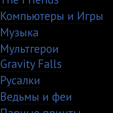
Компьютеры и Игры
7
Музыка
88
Мультгерои
63
Gravity Falls
18
Русалки
7
Ведьмы и феи
12
Парные принты
136