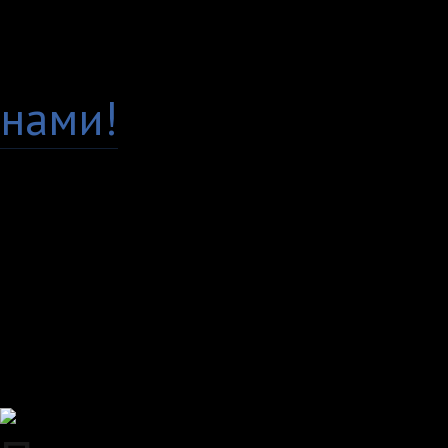
Есть вопросы по това
нами!
Доставка по всей Рос
Самовывоз, курьер ил
любым удобным вам с
Удобные способы опл