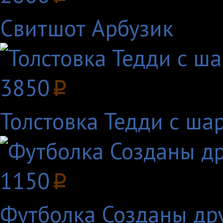
Свитшот Арбузик
3850
p
Толстовка Тедди с ша
1150
p
Футболка Созданы дру