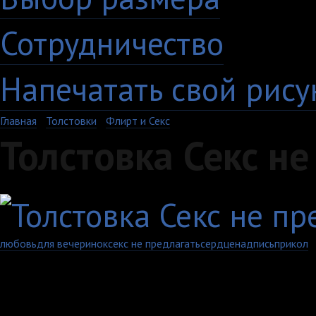
Сотрудничество
Напечатать свой рису
Главная
›
Толстовки
›
Флирт и Секс
Толстовка Секс не
любовь
для вечеринок
секс не предлагать
сердце
надпись
прикол
Артикул: 702-6-US-W
Выберите цвет: