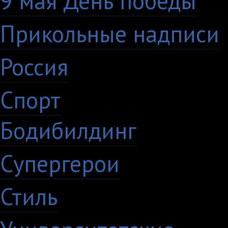
9 мая День победы
4
Прикольные надписи
Россия
27
Спорт
50
Бодибилдинг
1
Супергерои
16
Стиль
59