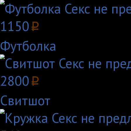
1150
p
Футболка
2800
p
Свитшот