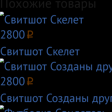
Похожие товары
2800
p
Свитшот Скелет
2800
p
Свитшот Созданы друг