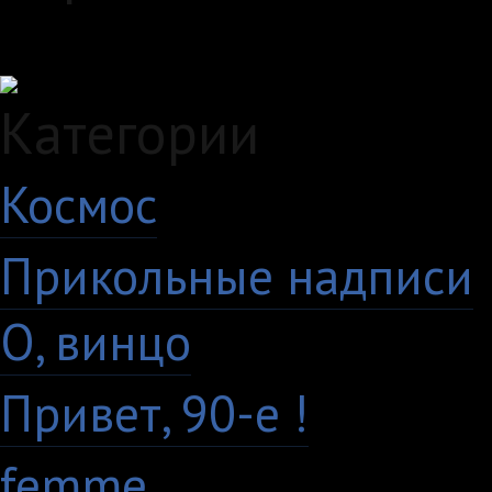
Загружаем данные...
Категории
Космос
10
Прикольные надписи
О, винцо
28
Привет, 90-е !
18
femme
7