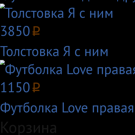
3850
p
Толстовка Я с ним
1150
p
Футболка Love правая
Корзина