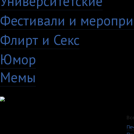
Университетские
15
Фестивали и меропри
Флирт и Секс
24
Юмор
60
Мемы
28
Вс
Печ