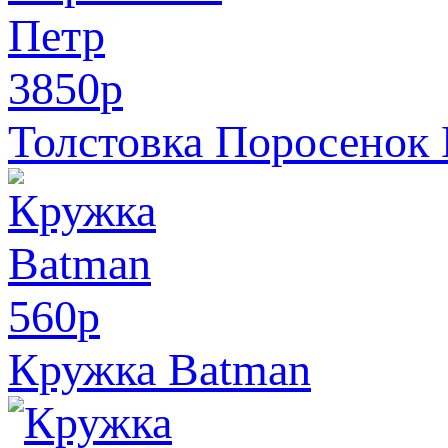
3850
p
Толстовка Поросенок
560
p
Кружка Batman