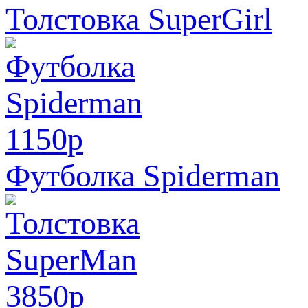
Толстовка SuperGirl
1150
p
Футболка Spiderman
3850
p