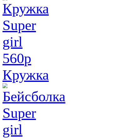
560
p
Кружка