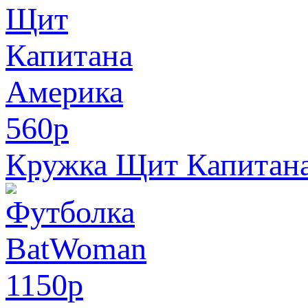
560
p
Кружка Щит Капитан
1150
p