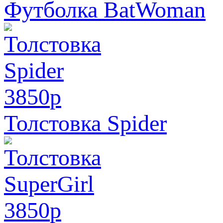
Футболка BatWoman
3850
p
Толстовка Spider
3850
p